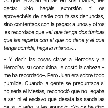
porque llevaban armas en sus manos, les
decía: «No hagáis extorsión ni os
aprovechéis de nadie con falsas denuncias,
sino contentaos con la paga»; a unos y otros
les recordaba que
«el que tenga dos túnicas
que las reparta con el que no tiene y el que
tenga comida, haga lo mismo»
…
– Y decir las cosas claras a Herodes y a
Herodías, su concubina, le costó la cabeza –
me ha recordado–. Pero Juan era sobre todo
humilde. Cuando la gente se preguntaba si
no sería el Mesías, reconoció que no llegaba
a ser ni el esclavo que desata las sandalias
de su dueño, y les anunció:
«Yo os bautizo