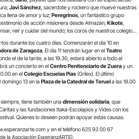
nura;
Javi Sánchez
, sacerdote y rockero que mueve nuestras
ca llena de amor y luz;
Peregrinos
, un fantástico grupo
u testimonio de acción misionera desde Almazán;
Kikote
,
sar, reír y cuidar del mundo; los coros de nuestros colegio…
rtos durante los cuatro días. Comenzarán el día 10 en
iadora de Zaragoza
. El día 11 tendrán lugar en el
Teatro
nde el de la tarde, a las 19.30, estará abierto a todo el
abrá un concierto en el
Centro Penitenciario de Zuera
y un
20.00 en el
Colegio Escuelas Pías
(Grilex). El último
el domingo 13 en la
Plaza de la Catedral de Teruel
a las 18.00
siempre, tiene también una
dimensión solidaria
, que
áritas y las fundaciones Itaka-Escolapios y Vides con los
festival. Quienes lo deseen podrán apoyar estas causas.
.esperanzarte.com y en el teléfono 625 93 00 67
 de la Asociación EsperanzARTE).