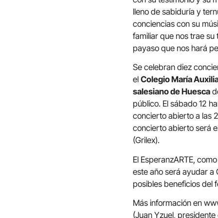
lleno de sabiduría y ter
conciencias con su músi
familiar que nos trae s
payaso que nos hará pen
Se celebran diez concie
el
Colegio María Auxil
salesiano de Huesca
do
público. El sábado 12 h
concierto abierto a las 
concierto abierto será 
(Grilex).
El EsperanzARTE, como 
este año será ayudar a C
posibles beneficios del 
Más información en www
(Juan Yzuel, presidente