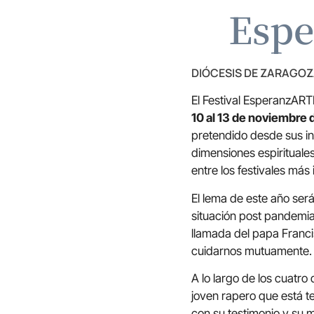
Espe
DIÓCESIS DE ZARAGO
El Festival EsperanzART
10 al 13 de noviembre
pretendido desde sus ini
dimensiones espirituales
entre los festivales má
El lema de este año ser
situación post pandemia,
llamada del papa Franci
cuidarnos mutuamente.
A lo largo de los cuatro 
joven rapero que está t
con su testimonio y su 