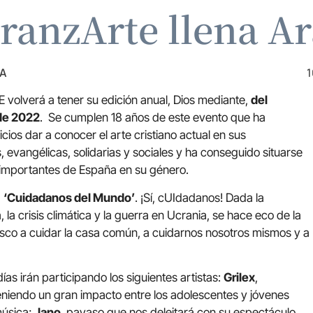
ranzArte llena A
ZA
1
E volverá a tener su edición anual, Dios mediante,
del
 de 2022
. Se cumplen 18 años de este evento que ha
cios dar a conocer el arte cristiano actual en sus
, evangélicas, solidarias y sociales y ha conseguido situarse
s importantes de España en su género.
á
‘Cuidadanos del Mundo’
. ¡Sí, cUIdadanos! Dada la
 la crisis climática y la guerra en Ucrania, se hace eco de la
sco a cuidar la casa común, a cuidarnos nosotros mismos y a
días irán participando los siguientes artistas:
Grilex
,
eniendo un gran impacto entre los adolescentes y jóvenes
música;
Jano
, payaso que nos deleitará con su espectáculo