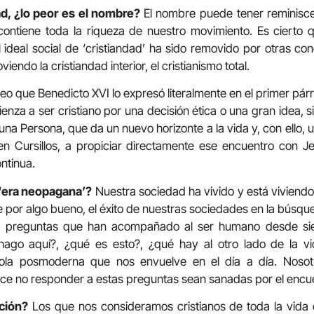
ad, ¿lo peor es el nombre?
El nombre puede tener reminisc
contiene toda la riqueza de nuestro movimiento. Es cierto
l ideal social de ‘cristiandad’ ha sido removido por otras co
ndo la cristiandad interior, el cristianismo total.
o que Benedicto XVI lo expresó literalmente en el primer párr
enza a ser cristiano por una decisión ética o una gran idea, 
na Persona, que da un nuevo horizonte a la vida y, con ello, u
 Cursillos, a propiciar directamente ese encuentro con Je
ntinua.
 ‘era neopagana’?
Nuestra sociedad ha vivido y está viviendo 
 por algo bueno, el éxito de nuestras sociedades en la búsque
es preguntas que han acompañado al ser humano desde s
hago aquí?, ¿qué es esto?, ¿qué hay al otro lado de la vi
ola posmoderna que nos envuelve en el día a día. Nosot
ce no responder a estas preguntas sean sanadas por el encue
ción?
Los que nos consideramos cristianos de toda la vida