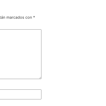
stán marcados con
*