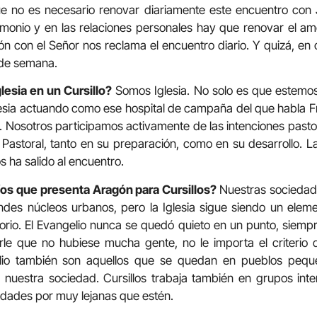
e no es necesario renovar diariamente este encuentro con 
monio y en las relaciones personales hay que renovar el am
ión con el Señor nos reclama el encuentro diario. Y quizá, en
n de semana.
lesia en un Cursillo?
Somos Iglesia. No solo es que estemos 
esia actuando como ese hospital de campaña del que habla F
o. Nosotros participamos activamente de las intenciones pasto
astoral, tanto en su preparación, como en su desarrollo. La
s ha salido al encuentro.
íos que presenta Aragón para Cursillos?
Nuestras sociedad
andes núcleos urbanos, pero la Iglesia sigue siendo un ele
itorio. El Evangelio nunca se quedó quieto en un punto, siempr
arle que no hubiese mucha gente, no le importa el criterio 
elio también son aquellos que se quedan en pueblos pequ
de nuestra sociedad. Cursillos trabaja también en grupos int
idades por muy lejanas que estén.