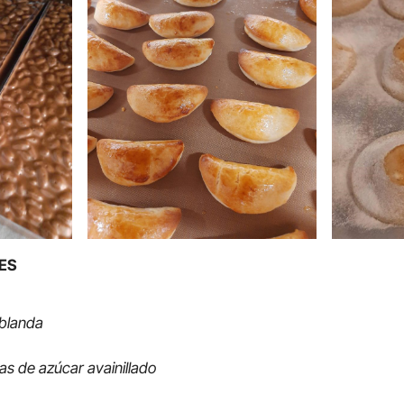
ES
 blanda
s
s de azúcar avainillado