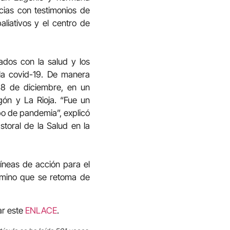
cias con testimonios de
aliativos y el centro de
dos con la salud y los
la covid-19. De manera
 28 de diciembre, en un
agón y La Rioja. “Fue un
po de pandemia”, explicó
toral de la Salud en la
líneas de acción para el
camino que se retoma de
ar este
ENLACE
.