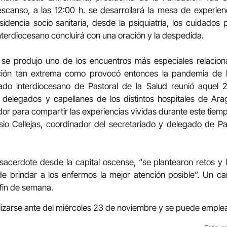
escanso, a las 12:00 h. se desarrollará la mesa de experien
encia socio sanitaria, desde la psiquiatría, los cuidados p
nterdiocesano concluirá con una oración y la despedida.
se produjo uno de los encuentros más especiales relaciona
ción tan extrema como provocó entonces la pandemia de 
riado interdiocesano de Pastoral de la Salud reunió aquel
s delegados y capellanes de los distintos hospitales de Ar
r para compartir las experiencias vividas durante este tiem
io Callejas, coordinador del secretariado y delegado de Pas
acerdote desde la capital oscense, “se plantearon retos y 
o de brindar a los enfermos la mejor atención posible”. Un 
fin de semana.
alizarse ante del miércoles 23 de noviembre y se puede emple