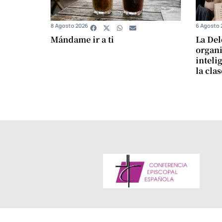
8 Agosto 2026
6 Agosto 
Mándame ir a ti
La Del
organi
intelig
la cla