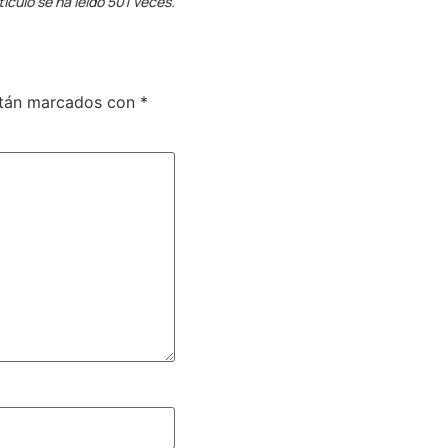
tículo se ha leído 501 veces.
stán marcados con
*