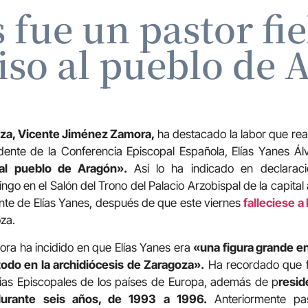
 fue un pastor fi
iso al pueblo de 
oza, Vicente Jiménez Zamora,
ha destacado la labor que real
ente de la Conferencia Episcopal Española, Elías Yanes Ál
 al pueblo de Aragón».
Así lo ha indicado en declarac
go en el Salón del Trono del Palacio Arzobispal de la capita
iente de Elías Yanes, después de que este viernes
falleciese a
za.
a ha incidido en que Elías Yanes era
«una figura grande en 
todo en la archidiócesis de Zaragoza».
Ha recordado que f
as Episcopales de los países de Europa, además de p
resid
durante seis años, de 1993 a 1996.
Anteriormente pa