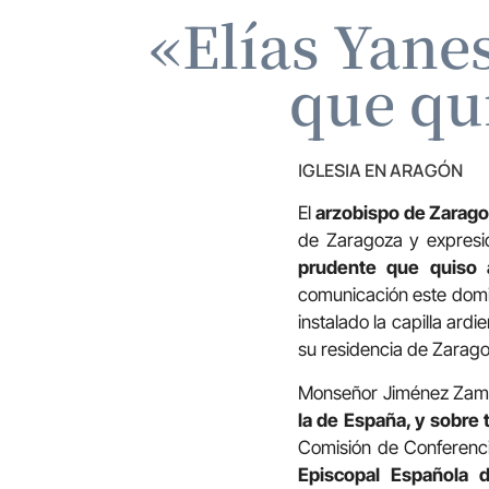
«Elías Yanes
que qu
IGLESIA EN ARAGÓN
El
arzobispo de Zarag
de Zaragoza y expresid
prudente que quiso
comunicación este domin
instalado la capilla ard
su residencia de Zarago
Monseñor Jiménez Zamor
la de España, y sobre 
Comisión de Conferenci
Episcopal Española 