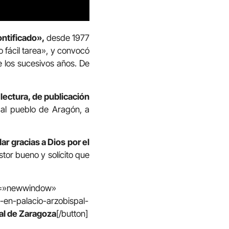
ontificado»,
desde 1977
o fácil tarea», y convocó
e los sucesivos años. De
ectura, de publicación
 al pueblo de Aragón, a
r gracias a Dios por el
tor bueno y solícito que
in=»newwindow»
-en-palacio-arzobispal-
al de Zaragoza
[/button]