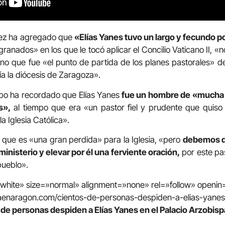
ez ha agregado que
«Elías Yanes tuvo un largo y fecundo p
ranados» en los que le tocó aplicar el Concilio Vaticano II, «n
o que fue «el punto de partida de los planes pastorales» d
ía la diócesis de Zaragoza».
spo
ha recordado que Elías Yanes
fue un hombre de «mucha l
s»,
al tiempo que era «un pastor fiel y prudente que quiso
a Iglesia Católica».
o que es «una gran perdida» para la Iglesia, «pero
debemos da
ministerio y elevar por él una ferviente oración,
por este pas
pueblo».
=»white» size=»normal» alignment=»none» rel=»follow» open
iaenaragon.com/cientos-de-personas-despiden-a-elias-yanes
de personas despiden a Elías Yanes en el Palacio Arzobisp