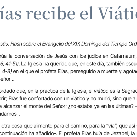
ías recibe el Viát
esús
.
Flash sobre el Evangelio del XIX Domingo del Tiempo Ordi
inúa la conversación de Jesús con los judíos en Cafarnaúm, 
 6, 41-51)
. La Iglesia ha querido que, en este día, también esc
, 4-8)
en el que el profeta Elías, perseguido a muerte y agota
 Señor…
rdado que, en la práctica de la Iglesia, el
viático
es la Sagra
ir; Elías fue confortado con un viático y no murió, sino que 
 alcanzar el monte del Señor; ¿no estaba ya en las últimas? 
udarnos-.
otra cosa que alimento para el camino, para la “vía”, que así 
ontinuación ha añadido-. El profeta Elías huía de Jezabel, l