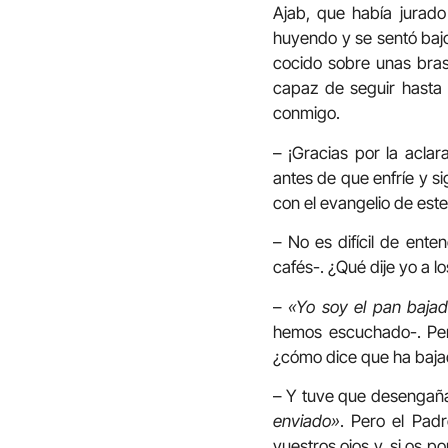
Ajab, que había jurado
huyendo y se sentó bajo
cocido sobre unas bras
capaz de seguir hasta 
conmigo.
– ¡Gracias por la acla
antes de que enfríe y s
con el evangelio de est
– No es difícil de en
cafés-. ¿Qué dije yo a
–
«Yo soy el pan bajad
hemos escuchado-. Per
¿cómo dice que ha bajad
– Y tuve que desengaña
enviado»
. Pero el Pad
vuestros ojos y, si os 