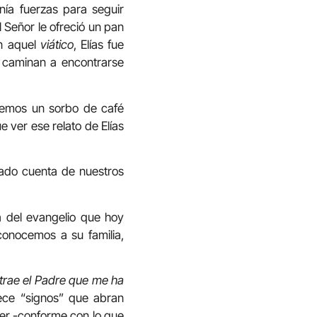
nía fuerzas para seguir
 Señor le ofreció un pan
on aquel
viático
, Elías fue
n caminan a encontrarse
omemos un sorbo de café
 ver ese relato de Elías
ado cuenta de nuestros
 del evangelio que hoy
onocemos a su familia,
o trae el Padre que me ha
rece “signos” que abran
der -conforme con lo que