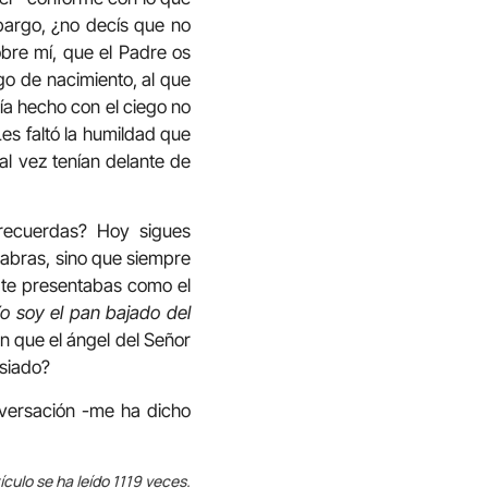
mbargo, ¿no decís que no
obre mí, que el Padre os
go de nacimiento, al que
ía hecho con el ciego no
s faltó la humildad que
al vez tenían delante de
 recuerdas? Hoy sigues
labras, sino que siempre
 te presentabas como el
o soy el pan bajado del
an que el ángel del Señor
asiado?
nversación -me ha dicho
ículo se ha leído 1119 veces.