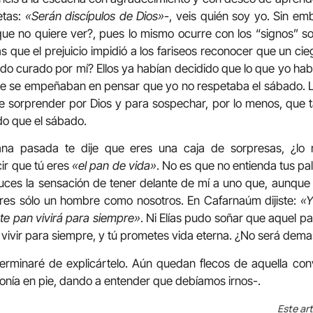
etas:
«Serán discípulos de Dios»
-, veis quién soy yo. Sin e
ue no quiere ver?, pues lo mismo ocurre con los “signos” s
 que el prejuicio impidió a los fariseos reconocer que un cie
ido curado por mí? Ellos ya habían decidido que lo que yo hab
ue se empeñaban en pensar que yo no respetaba el sábado. Le
e sorprender por Dios y para sospechar, por lo menos, que t
do que el sábado.
na pasada te dije que eres una caja de sorpresas, ¿lo
ir que tú eres
«el pan de vida»
. No es que no entienda tus pa
es la sensación de tener delante de mí a uno que, aunque
eres sólo un hombre como nosotros. En Cafarnaúm dijiste:
«Y
ste pan vivirá para siempre»
. Ni Elías pudo soñar que aquel p
a vivir para siempre, y tú prometes vida eterna. ¿No será dem
erminaré de explicártelo. Aún quedan flecos de aquella co
onía en pie, dando a entender que debíamos irnos-.
Este art