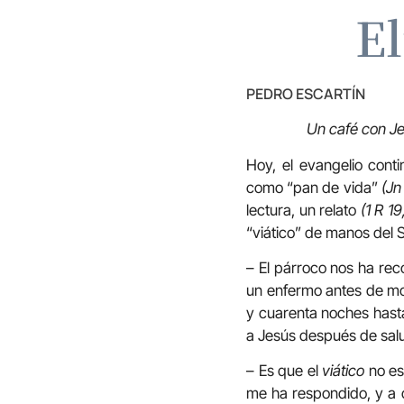
El
PEDRO ESCARTÍN
Un café con J
Hoy, el evangelio cont
como “pan de vida”
(Jn
lectura, un relato
(1 R 19
“viático” de manos del
– El párroco nos ha reco
un enfermo antes de mor
y cuarenta noches hasta
a Jesús después de sal
– Es que el
viático
no es 
me ha respondido, y a c