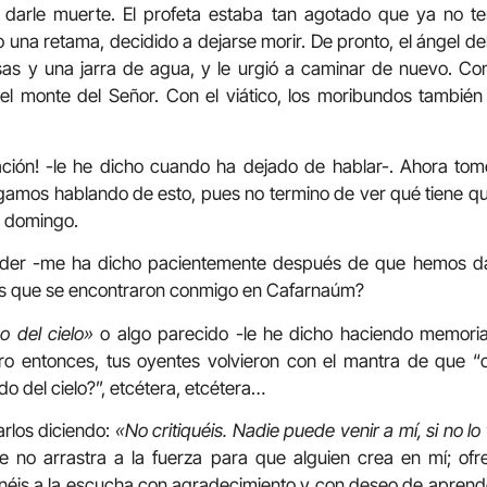
 darle muerte. El profeta estaba tan agotado que ya no te
 una retama, decidido a dejarse morir. De pronto, el ángel del
as y una jarra de agua, y le urgió a caminar de nuevo. C
el monte del Señor. Con el viático, los moribundos tambié
ración! -le he dicho cuando ha dejado de hablar-. Ahora t
igamos hablando de esto, pues no termino de ver qué tiene que
e domingo.
tender -me ha dicho pacientemente después de que hemos d
 los que se encontraron conmigo en Cafarnaúm?
o del cielo»
o algo parecido -le he dicho haciendo memoria
o entonces, tus oyentes volvieron con el mantra de que “c
o del cielo?”, etcétera, etcétera…
rlos diciendo:
«No critiquéis. Nadie puede venir a mí, si no l
re no arrastra a la fuerza para que alguien crea en mí; of
ponéis a la escucha con agradecimiento y con deseo de apren