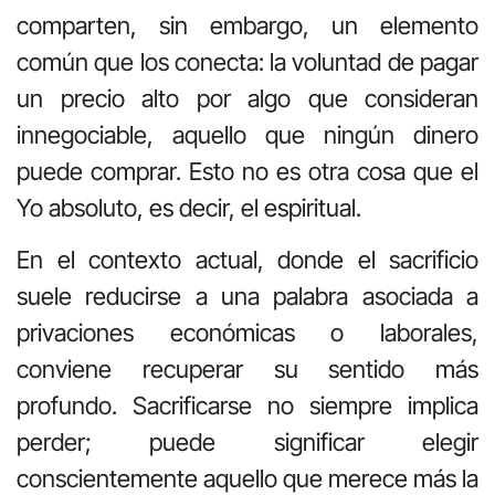
comparten, sin embargo, un elemento
com
ú
n que los conecta: la voluntad de pagar
un precio alto por algo que consideran
innegociable, aquello que ning
ú
n
dinero
puede comprar. Esto no es otra cosa que el
Yo absoluto, es decir, el espiritual.
En el contexto actual, donde el sacrificio
suele reducirse a una palabra asociada a
privaciones econ
ó
micas o laborales,
conviene recuperar su sentido m
á
s
profundo. Sacrificarse no siempre implica
perder; puede significar elegir
conscientemente aquello que merece m
á
s la