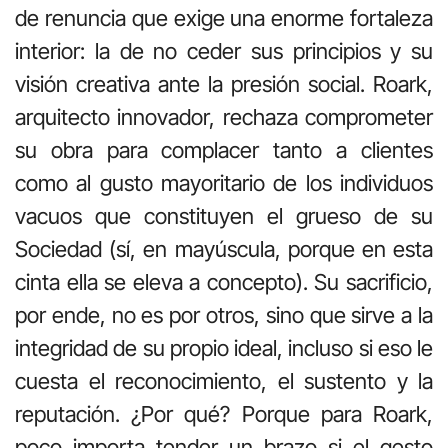
de renuncia que exige una enorme fortaleza
interior: la de no ceder sus principios y su
visi
ó
n creativa ante la presi
ó
n social. Roark,
arquitecto innovador, rechaza comprometer
su obra para complacer tanto a clientes
como al gusto mayoritario de los individuos
vacuos que constituyen el grueso de su
Sociedad (s
í
, en may
ú
scula, porque en esta
cinta ella se eleva a concepto). Su sacrificio,
por ende, no es por otros, sino que sirve a la
integridad de su propio ideal, incluso si eso le
cuesta el reconocimiento, el sustento y la
reputaci
ó
n.
¿
Por qu
é
? Porque para Roark,
poco importa tender un brazo si el gesto