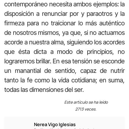
contempor
á
neo necesita ambos ejemplos: la
disposici
ó
n a renunciar por
y para
otros y la
firmeza
para no traicionar lo m
á
s aut
é
ntico
de nosotros mismos, ya que, si no actuamos
acorde a nuestra alma, siguiendo los acordes
que
é
sta dicta a modo de principios, no
lograremos brillar. En esa tensi
ó
n se esconde
un manantial de sentido, capaz de nutrir
tanto la fe como la vida cotidiana; en suma,
todas las dimensiones del ser.
Este artículo se ha leído
2713 veces.
Nerea Vigo Iglesias