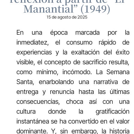
Manantial” (1949)
15 de agosto de 2025
En una
é
poca marcada por la
inmediatez, el consumo r
á
pido de
experiencias y la exaltaci
ó
n del
é
xito
visible, el concepto de sacrificio resulta,
como m
í
nimo, inc
ó
modo. La Semana
Santa, enarbolando una narrativa de
entrega y renuncia hasta las
ú
ltimas
consecuencias, choca as
í
con una
cultura donde la gratificaci
ó
n
instant
á
nea se ha convertido en el valor
dominante. Y, sin embargo, la historia