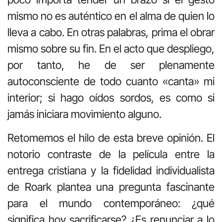
mismo no es aut
é
ntico en el alma de quien lo
lleva a cabo
. En otras palabras, prima el obrar
mismo sobre su fin. En el acto que despliego,
por tanto, he de ser plenamente
autoconsciente de todo cuanto «canta» mi
interior
; si
hago o
í
dos sordos, es como si
jam
á
s iniciara movimiento alguno.
Retomemos el hilo de esta breve opini
ó
n. El
notorio contraste de la pel
í
cula entre la
entrega cristiana y la fidelidad individualista
de Roark plantea una pregunta fascinante
para el mundo contempor
á
neo:
¿
qu
é
significa hoy sacrificarse?
¿
Es renunciar a lo