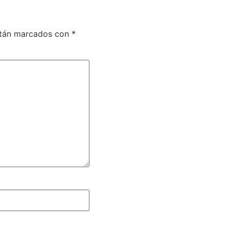
stán marcados con
*