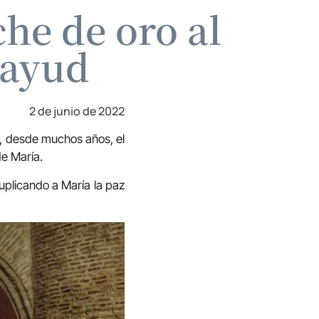
he de oro al
tayud
2 de junio de 2022
o, desde muchos años, el
e María.
uplicando a María la paz