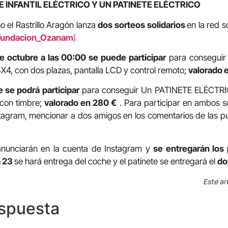
 INFANTIL ELÉCTRICO Y UN PATINETE ELÉCTRICO
 el Rastrillo Aragón lanza
dos sorteos solidarios
en la red s
undacion_Ozanam
)
de octubre a las 00:00 se puede participar
para consegui
4, con dos plazas, pantalla LCD y control remoto;
valorado 
e se podrá participar
para conseguir Un PATINETE ELÉCTR
 con timbre;
valorado en 280 €
. Para participar en ambos s
tagram, mencionar a dos amigos en los comentarios de las p
nunciarán en la cuenta de Instagram y
se entregarán los 
a 23
se hará entrega del coche y el patinete se entregará el
do
Este ar
espuesta