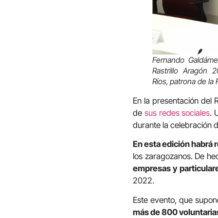
Fernando Galdámez
Rastrillo Aragón 
Ríos,
patrona de la
En la presentación del 
de
sus redes sociales
. 
durante la celebración de
En esta edición habrá r
los zaragozanos. De hec
empresas y particular
2022.
Este evento, que supone
más de 800 voluntari