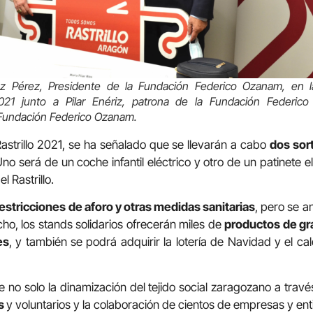
 Pérez, Presidente de la Fundación Federico Ozanam, en l
2021 junto a Pilar Enériz, patrona de la Fundación Federic
 Fundación Federico Ozanam.
Rastrillo 2021, se ha señalado que se llevarán a cabo
dos sor
Uno será de un coche infantil eléctrico y otro de un patinete e
l Rastrillo.
estricciones de aforo y otras medidas sanitarias
, pero se a
ho, los stands solidarios ofrecerán miles de
productos de gr
es
, y también se podrá adquirir la lotería de Navidad y el ca
 no solo la dinamización del tejido social zaragozano a trav
as
y voluntarios y la colaboración de cientos de empresas y en