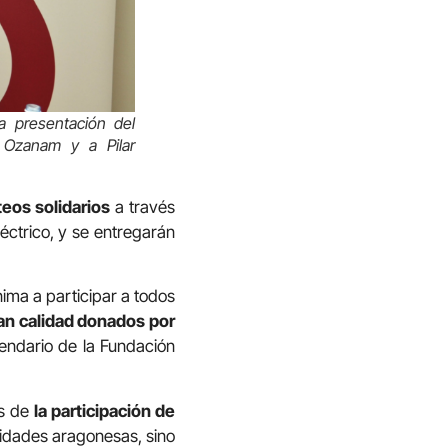
a presentación del
o Ozanam y a Pilar
teos solidarios
a través
léctrico, y se entregarán
nima a participar a todos
an calidad donados por
lendario de la Fundación
és de
la participación de
tidades aragonesas, sino