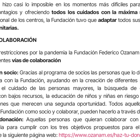
 hizo casi lo imposible en los momentos más difíciles par
ontagios y ofreciendo
todos los cuidados con la máxima 
onal de los centros, la Fundación tuvo que
adaptar
todos sus
itarias.
COLABORACIÓN
restricciones por la pandemia la Fundación Federico Ozanam 
entes
vías de colaboración
n socio:
Gracias al programa de socios las personas que lo 
a con la Fundación, ayudando en la creación de diferente
n el cuidado de las personas mayores, la búsqueda de
n bajos recursos, la educación de niños y niñas en riesgo d
enes que merecen una segunda oportunidad. Todos aquell
a Fundación como socio y colaborar, pueden hacerlo a través 
donación:
Aquellas personas que quieran colaborar con
ia para cumplir con los tres objetivos propuestos para el
e la siguiente página web:
https://www.ozanam.es/haz-tu-don