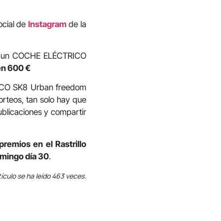
ocial de
Instagram
de la
r un COCHE ELÉCTRICO
en 600 €
ICO SK8 Urban freedom
orteos, tan solo hay que
ublicaciones y compartir
premios en el Rastrillo
mingo día 30
.
tículo se ha leído 463 veces.