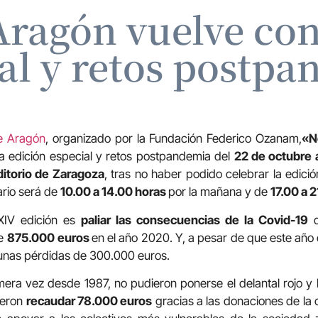
 Aragón vuelve co
al y retos postp
de Aragón
, organizado por la Fundación Federico Ozanam,
«N
a edición especial y retos postpandemia del
22 de octubre 
ditorio de Zaragoza
, tras no haber podido celebrar la edici
ario será de
10.00 a 14.00 horas
por la mañana y de
17.00 a 
XXIV edición es
paliar las consecuencias de la Covid-19
q
de
875.000
euros
en el año 2020. Y, a pesar de que este año 
a unas pérdidas de 300.000 euros.
era vez desde 1987, no pudieron ponerse el delantal rojo y 
ieron
recaudar 78.000 euros
gracias a las donaciones de la