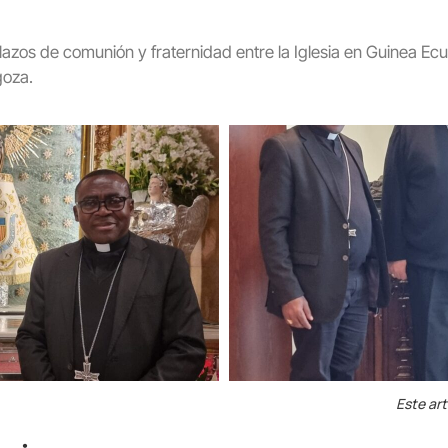
 lazos de comunión y fraternidad entre la Iglesia en Guinea Ecua
goza.
Este art