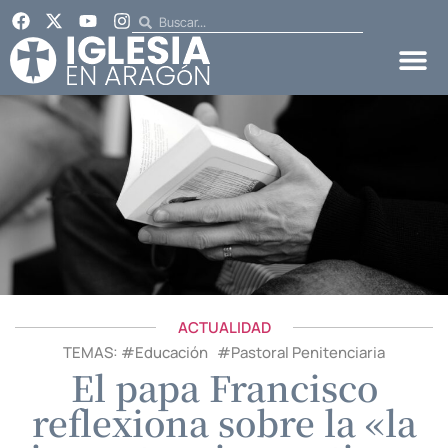
ACTUALIDAD
TEMAS: #
Educación
#
Pastoral Penitenciaria
El papa Francisco
reflexiona sobre la «la