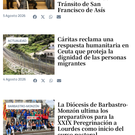
Tránsito de San
Francisco de Asís
5 Agosto 2026
Cáritas reclama una
ACTUALIDAD
respuesta humanitaria en
Ceuta que proteja la
dignidad de las personas
migrantes
4 Agosto 2026
La Diócesis de Barbastro-
BARBASTRO-MONZÓN
Monzón ultima los
preparativos para la
XXIX Peregrinación a
Lourdes como inicio del
curso pastoral