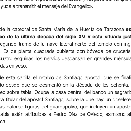
yuda a transmitir el mensaje del Evangelio».
 de la catedral de Santa María de la Huerta de Tarazona
es
o de la última década del siglo XV y está situada jus
egundo tramo de la nave lateral norte del templo con in
. Es de planta cuadrada cubierta con bóveda de crucería 
s cuatro esquinas, los nervios descansan en grandes ménsu
adas en yeso.
 esta capilla el retablo de Santiago apóstol, que se fina
 desde que se desmontó en la década de los ochenta. E
óleo sobre tabla. Ocupa la casa central del banco un sagrari
a titular del apóstol Santiago, sobre la que hay un doselet
 las catorce figuras del guardapolvo, que incluyen un apost
 tabla están atribuidas a Pedro Díaz de Oviedo, asimismo al
nca.