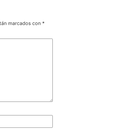
stán marcados con
*