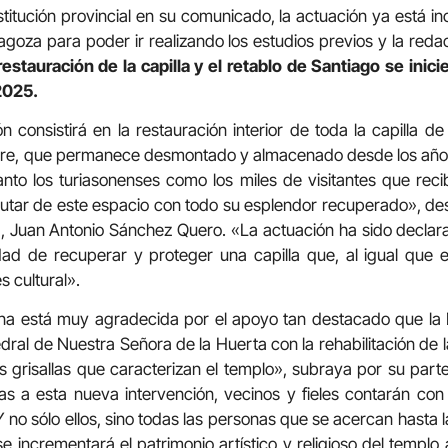
stitución provincial en su comunicado, la actuación ya está in
agoza para poder ir realizando los estudios previos y la reda
restauración de la capilla y el retablo de Santiago se inici
2025.
n consistirá en la restauración interior de toda la capilla d
bre, que permanece desmontado y almacenado desde los años
nto los turiasonenses como los miles de visitantes que reci
utar de este espacio con todo su esplendor recuperado», des
 Juan Antonio Sánchez Quero. «La actuación ha sido declara
ad de recuperar y proteger una capilla que, al igual que e
s cultural».
na está muy agradecida por el apoyo tan destacado que la
dral de Nuestra Señora de la Huerta con la rehabilitación de l
s grisallas que caracterizan el templo», subraya por su part
ias a esta nueva intervención, vecinos y fieles contarán co
Y no sólo ellos, sino todas las personas que se acercan hasta l
ncrementará el patrimonio artístico y religioso del templo