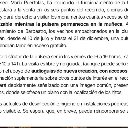
eo, María Puértolas, ha explicado el funcionamiento de la P
stará a la venta en los seis puntos del recorrido, oficinas 
y dará derecho a visitar los monumentos cuantas veces se d
lizable mientras la pulsera permanezca en la muñeca
. 
amiento de Barbastro, los vecinos empadronados en la ciu
án, desde el 10 de julio y hasta el 31 de diciembre, una puls
 tendrán también acceso gratuito.
ara disfrutar de la pulsera serán los viernes de 16 a 19 horas, 
 10 a 14 h. La visita es libre y no guiada, (aunque puede serlo 
con el apoyo de
audioguías de nueva creación, con accesos
ación suplementaria sobre otros puntos de interés en el re
ará debidamente señalizado con una imagen común, presen
tos, donde se ofrece un plano con la localización de los hitos.
 actuales de desinfección e higiene en instalaciones públicas
visitable. Se espera que, en breve, pueda reincorporarse a