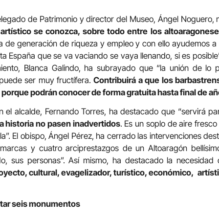
delegado de Patrimonio y director del Museo, Ángel Noguero,
artístico se conozca, sobre todo entre los altoaragones
a de generación de riqueza y empleo y con ello ayudemos a 
 España que se va vaciando se vaya llenando, si es posible”
ento, Blanca Galindo, ha subrayado que “la unión de lo p
 puede ser muy fructífera.
Contribuirá a que los barbastren
 porque podrán conocer de forma gratuita hasta final de añ
én el alcalde, Fernando Torres, ha destacado que “servirá p
 historia no pasen inadvertidos
. Es un soplo de aire fres
a”. El obispo, Ángel Pérez, ha cerrado las intervenciones 
omarcas y cuatro arciprestazgos de un Altoaragón bellísim
odo, sus personas”. Así mismo, ha destacado la necesidad
oyecto, cultural, evagelizador, turístico, económico, art
sitar seis monumentos