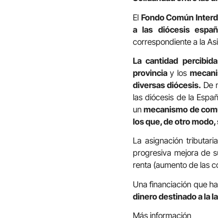
El
Fondo Común Inter
a las diócesis españ
correspondiente a la Asi
La cantidad percibid
provincia
y los
mecanis
diversas diócesis.
De 
las diócesis de la Espa
un
mecanismo de comun
los que, de otro modo, 
La asignación tributari
progresiva mejora de su
renta (aumento de las col
Una financiación que h
dinero destinado a la la
Más información