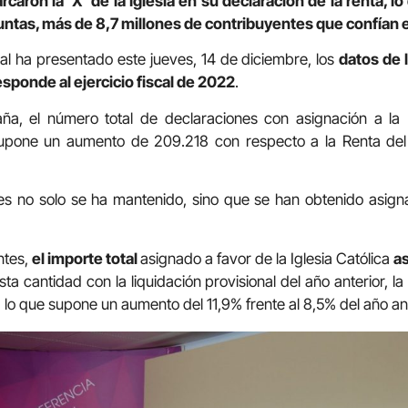
caron la ‘X’ de la Iglesia en su declaración de la renta, 
ntas, más de 8,7 millones de contribuyentes que confían en 
l ha presentado este jueves, 14 de diciembre, los
datos de 
sponde al ejercicio fiscal de 2022
.
ña, el número total de declaraciones con asignación a la I
supone un aumento de 209.218 con respecto a la Renta del 
s no solo se ha mantenido, sino que se han obtenido asig
ntes,
el importe total
asignado a favor de la Iglesia Católica
a
ta cantidad con la liquidación provisional del año anterior, 
 lo que supone un aumento del 11,9% frente al 8,5% del año ant