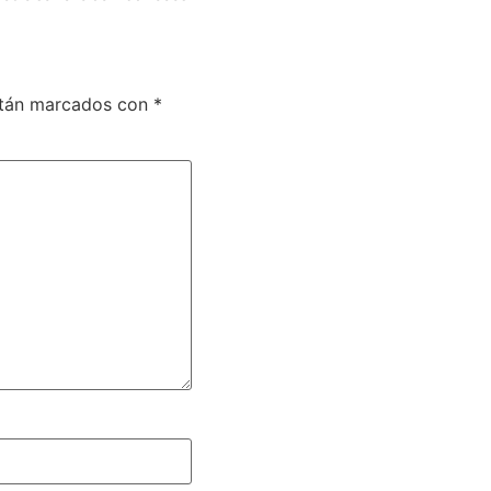
stán marcados con
*