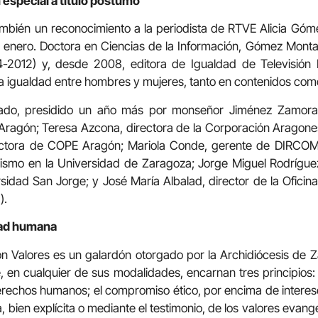
especial a título póstumo
mbién un reconocimiento a la periodista de RTVE Alicia Góm
 enero. Doctora en Ciencias de la Información, Gómez Mont
-2012) y, desde 2008, editora de Igualdad de Televisión 
 la igualdad entre hombres y mujeres, tanto en contenidos com
urado, presidido un año más por monseñor Jiménez Zamora, 
Aragón; Teresa Azcona, directora de la Corporación Aragone
ectora de COPE Aragón; Mariola Conde, gerente de DIRCO
ismo en la Universidad de Zaragoza; Jorge Miguel Rodríguez
sidad San Jorge; y José María Albalad, director de la Ofici
).
idad humana
n Valores es un galardón otorgado por la Archidiócesis de Z
 en cualquier de sus modalidades, encarnan tres principios: e
erechos humanos; el compromiso ético, por encima de interes
a, bien explícita o mediante el testimonio, de los valores evan