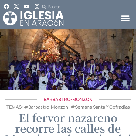
BARBASTRO-MONZÓN
TEMAS: #
Barbastro-Monzón
#
Semana Santa Y Cofradías
El fervor nazareno
recorre las calles de