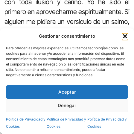
con toda ilusión y cariño. Yo he sido el
primero en aprovecharme espiritualmente. Si
alguien me pidiera un versículo de un salmo,
me quedaría con éste:
“Sea el Señor tu
Gestionar consentimiento
delicia y Él te dará todo lo que tu corazón
Para ofrecer las mejores experiencias, utilizamos tecnologías como las
pide” (Salmo 37.4)
cookies para almacenar y/o acceder a la información del dispositivo. El
consentimiento de estas tecnologías nos permitirá procesar datos como
Un abrazo, Raúl Romero López.
el comportamiento de navegación o las identificaciones únicas en este
sitio. No consentir o retirar el consentimiento, puede afectar
negativamente a ciertas características y funciones.
Este artículo se ha leído
10665 veces.
Aceptar
2 respuestas
Denegar
Compartir
Política de Privacidad y
Política de Privacidad y
Política de Privacidad y
5 mayo, 2025 a las 20:31
Víctor Alfonso
dice:
Cookies
Cookies
Cookies