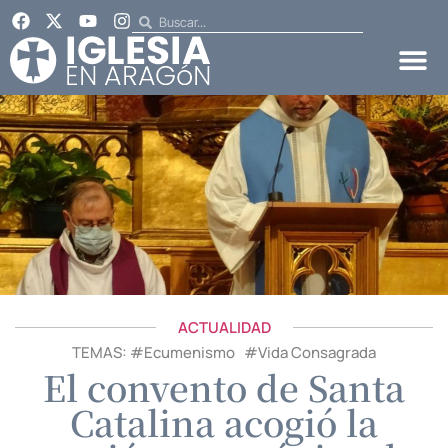
ACTUALIDAD
TEMAS: #
Ecumenismo
#
Vida Consagrada
El convento de Santa
Catalina acogió la