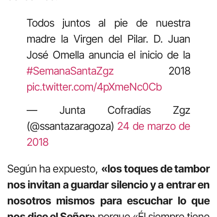
Todos juntos al pie de nuestra
madre la Virgen del Pilar. D. Juan
José Omella anuncia el inicio de la
#SemanaSantaZgz
2018
pic.twitter.com/4pXmeNc0Cb
— Junta Cofradías Zgz
(@ssantazaragoza)
24 de marzo de
2018
Según ha expuesto,
«los toques de tambor
nos invitan a guardar silencio y a entrar en
nosotros mismos para escuchar lo que
nos dice el Señor»
porque «Él siempre tiene