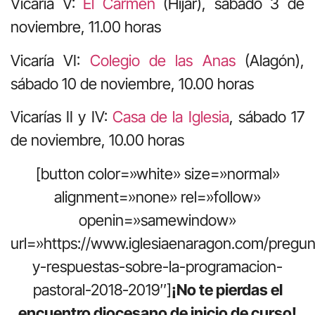
Vicaría V:
El Carmen
(Híjar), sábado 3 de
noviembre, 11.00 horas
Vicaría VI:
Colegio de las Anas
(Alagón),
sábado 10 de noviembre, 10.00 horas
Vicarías II y IV:
Casa de la Iglesia
, sábado 17
de noviembre, 10.00 horas
[button color=»white» size=»normal»
alignment=»none» rel=»follow»
openin=»samewindow»
url=»https://www.iglesiaenaragon.com/pregun
y-respuestas-sobre-la-programacion-
pastoral-2018-2019″]
¡No te pierdas el
encuentro diocesano de inicio de curso!