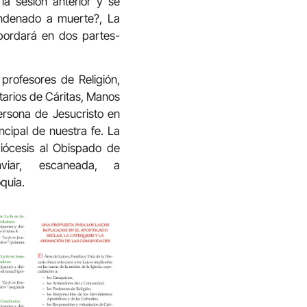
a sesión anterior y se
ondenado a muerte?, La
bordará en dos partes-
profesores de Religión,
tarios de Cáritas, Manos
persona de Jesucristo en
ncipal de nuestra fe. La
 diócesis al Obispado de
viar, escaneada, a
quia.