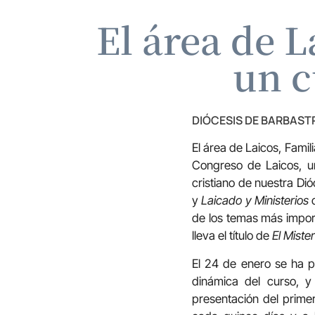
El área de L
un c
DIÓCESIS DE BARBAS
El área de Laicos, Famil
Congreso de Laicos, un
cristiano de nuestra Di
y
Laicado y Ministerios
q
de los temas más import
lleva el título de
El Miste
El 24 de enero se ha pr
dinámica del curso, y 
presentación del prime