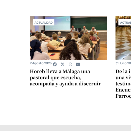
ACTUALIDAD
ACTUAL
2 Agosto 2026
31 Julio 2
Horeb lleva a Málaga una
De la 
pastoral que escucha,
una vi
acompaña y ayuda a discernir
testim
Encuen
Parro