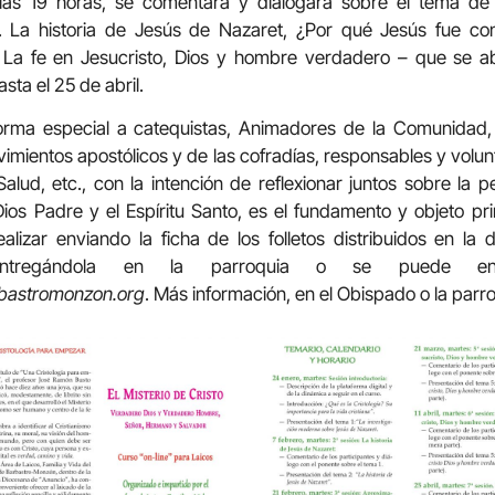
las 19 horas, se comentará y dialogará sobre el tema de l
te. La historia de Jesús de Nazaret, ¿Por qué Jesús fue c
, La fe en Jesucristo, Dios y hombre verdadero – que se a
sta el 25 de abril.
forma especial a catequistas, Animadores de la Comunidad, 
imientos apostólicos y de las cofradías, responsables y volun
Salud, etc., con la intención de reflexionar juntos sobre la 
ios Padre y el Espíritu Santo, es el fundamento y objeto pri
alizar enviando la ficha de los folletos distribuidos en la
 entregándola en la parroquia o se puede en
rbastromonzon.org
. Más información, en el Obispado o la parro