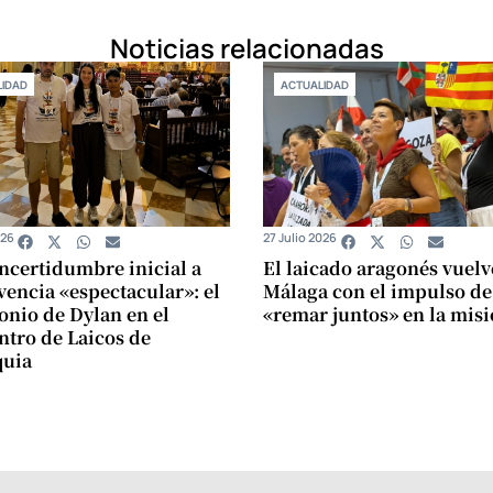
Noticias relacionadas
IDAD
ACTUALIDAD
026
27 Julio 2026
incertidumbre inicial a
El laicado aragonés vuelv
vencia «espectacular»: el
Málaga con el impulso de
onio de Dylan en el
«remar juntos» en la mis
tro de Laicos de
quia