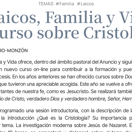
TEMAS: #
Familia
#
Laicos
aicos, Familia y 
urso sobre Cristo
TRO-MONZÓN
ia y Vida ofrece, dentro del ámbito pastoral del Anuncio y sigu
 nuevo curso on-line para contribuir a la formación y pue
ócesis. En los años anteriores se han ofrecido cursos sobre
Doc
ue tuvieron una apreciable acogida. Este año se vuelve a of
antes de nuestra fe, como es Jesucristo. Se realizará tambi
rio de Cristo, verdadero Dios y verdadero hombre, Señor, He
ogramado una sesión introductoria, con la descripción de la
la introducción ¿Qué es la Cristología? Su importancia p
r tema. La investigación moderna sobre Jesús de Nazaret. En