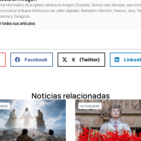
rtal informativo de la Iglesia católica en Aragón (España). Somos seis diócesis, que com
 comunicar la Buena Noticia por las calles digitales: Barbastro-Monzón, Huesca, Jaca, Ter
razona y Zaragoza.
r todos sus artículos
l
Facebook
X (Twitter)
Linked
Noticias relacionadas
IDAD
ACTUALIDAD