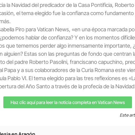
ia la Navidad del predicador de la Casa Pontificia, Roberto 
casión, el tema elegido fue la confianza como fundamento 
emás.
Isabella Piro para Vatican News, «en una época marcada po
 ¿podemos hablar de confianza? Y en los momentos difíciles
n los que tememos perder algo inmensamente importante,
en alguien? Estas son las preguntas de fondo que centran 
o del padre Roberto Pasolini, franciscano capuchino, pred
 al Papa y a sus colaboradores de la Curia Romana este vie
la Pablo VI. El tema elegido para las tres reflexiones es «
pertura del Año Santo a través de la profecía de la Navidad
Haz clic aquí para leer la noticia completa en Vatican News
Este art
glesia en Aragón