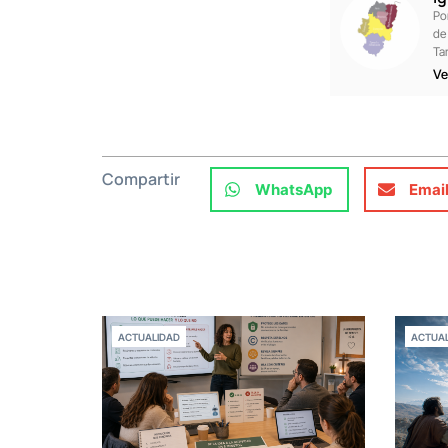
Po
de
Ta
Ve
Compartir
WhatsApp
Emai
ACTUALIDAD
ACTUAL