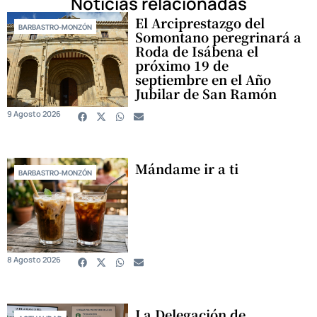
Noticias relacionadas
El Arciprestazgo del
BARBASTRO-MONZÓN
Somontano peregrinará a
Roda de Isábena el
próximo 19 de
septiembre en el Año
Jubilar de San Ramón
9 Agosto 2026
Mándame ir a ti
BARBASTRO-MONZÓN
8 Agosto 2026
La Delegación de