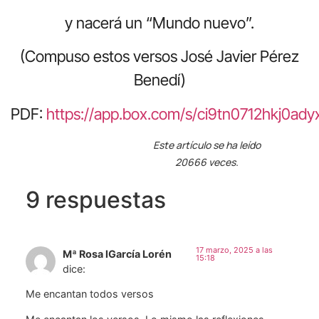
y nacerá un “Mundo nuevo”.
(Compuso estos versos José Javier Pérez
Benedí)
PDF:
https://app.box.com/s/ci9tn0712hkj0ad
Este artículo se ha leído
20666 veces.
9 respuestas
17 marzo, 2025 a las
Mª Rosa lGarcía Lorén
15:18
dice:
Me encantan todos versos