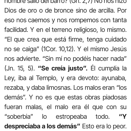
hombre salió del barro? (Gn. 2,7) No nos hizo
Dios de oro o de bronce sino de arcilla. Por
eso nos caemos y nos rompemos con tanta
facilidad. Y en el terreno religioso, lo mismo.
“El que crea que está firme, tenga cuidado
no se caiga” (1Cor. 10,12). Y el mismo Jesús
nos advierte. “Sin mí no podéis hacer nada”
(Jn. 15, 5).
“Se creía justo”.
Él cumplía la
Ley, iba al Templo, y era devoto: ayunaba,
rezaba, y daba limosnas. Los malos eran “los
demás”. Y no es que estas obras piadosas
fueran malas, el malo era él que con su
“soberbia” lo estropeaba todo.
“Y
despreciaba a los demás”
Esto era lo peor.