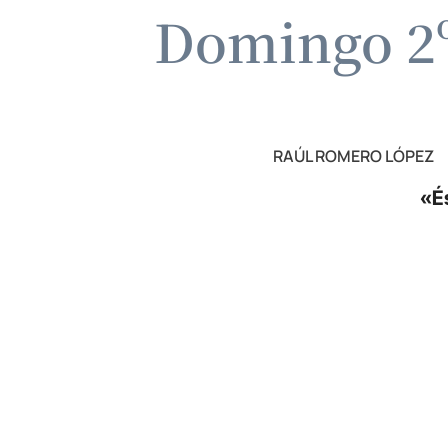
Domingo 2º
RAÚL ROMERO LÓPEZ
«És