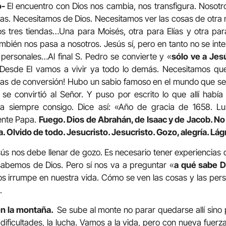
ó-
El encuentro con Dios nos cambia, nos transfigura. Noso
zas. Necesitamos de Dios. Necesitamos ver las cosas de otra 
 tres tiendas…Una para Moisés, otra para Elías y otra para 
bién nos pasa a nosotros. Jesús sí, pero en tanto no se inte
personales…Al final S. Pedro se convierte y «
sólo ve a Jes
. Desde El vamos a vivir ya todo lo demás. Necesitamos que
ias de conversión! Hubo un sabio famoso en el mundo que se l
día se convirtió al Señor. Y puso por escrito lo que allí habí
ba siempre consigo. Dice así: «Año de gracia de 1658. L
ente Papa.
Fuego. Dios de Abrahán, de Isaac y de Jacob. No 
a. Olvido de todo. Jesucristo. Jesucristo. Gozo, alegría. Lág
s nos debe llenar de gozo. Es necesario tener experiencias 
sabemos de Dios. Pero sí nos va a preguntar «
a qué sabe 
s irrumpe en nuestra vida. Cómo se ven las cosas y las per
.
en la montaña.
Se sube al monte no parar quedarse allí sino 
 dificultades, la lucha. Vamos a la vida, pero con nueva fuerz