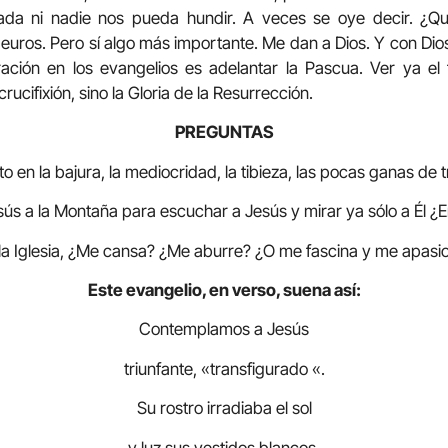
da ni nadie nos pueda hundir. A veces se oye decir. ¿Q
euros. Pero sí algo más importante. Me dan a Dios. Y con Dios 
ración en los evangelios es adelantar la Pascua. Ver ya el fi
 crucifixión, sino la Gloria de la Resurrección.
PREGUNTAS
o en la bajura, la mediocridad, la tibieza, las pocas ganas de 
sús a la Montaña para escuchar a Jesús y mirar ya sólo a Él 
 la Iglesia, ¿Me cansa? ¿Me aburre? ¿O me fascina y me apasi
Este evangelio, en verso, suena así:
Contemplamos a Jesús
triunfante, «transfigurado «.
Su rostro irradiaba el sol
y luz sus vestidos blancos.