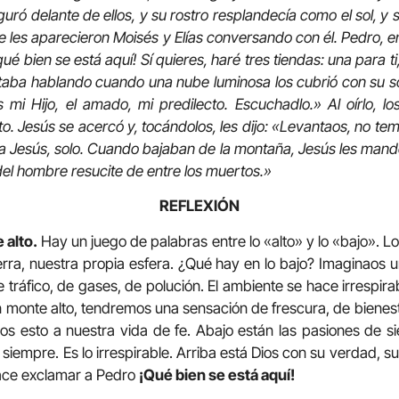
guró delante de ellos, y su rostro resplandecía como el sol, y 
se les aparecieron Moisés y Elías conversando con él. Pedro, e
qué bien se está aquí! Sí quieres, haré tres tiendas: una para t
staba hablando cuando una nube luminosa los cubrió con su 
s mi Hijo, el amado, mi predilecto. Escuchadlo.»
Al oírlo, 
o. Jesús se acercó y, tocándolos, les dijo: «Levantaos, no temái
a Jesús, solo. Cuando bajaban de la montaña, Jesús les mandó
 del hombre resucite de entre los muertos.»
REFLEXIÓN
 alto.
Hay un juego de palabras entre lo «alto» y lo «bajo». Lo a
tierra, nuestra propia esfera. ¿Qué hay en lo bajo? Imaginaos 
de tráfico, de gases, de polución. El ambiente se hace irrespira
 monte alto, tendremos una sensación de frescura, de bienesta
s esto a nuestra vida de fe. Abajo están las pasiones de s
 siempre. Es lo irrespirable. Arriba está Dios con su verdad, s
 hace exclamar a Pedro
¡Qué bien se está aquí!