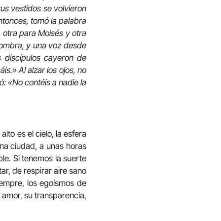
sus vestidos se volvieron
ntonces, tomó la palabra
i, otra para Moisés y otra
sombra, y una voz desde
los discípulos cayeron de
s.» Al alzar los ojos, no
: «No contéis a nadie la
lto es el cielo, la esfera
una ciudad, a unas horas
ble. Si tenemos la suerte
r, de respirar aire sano
iempre, los egoísmos de
u amor, su transparencia,