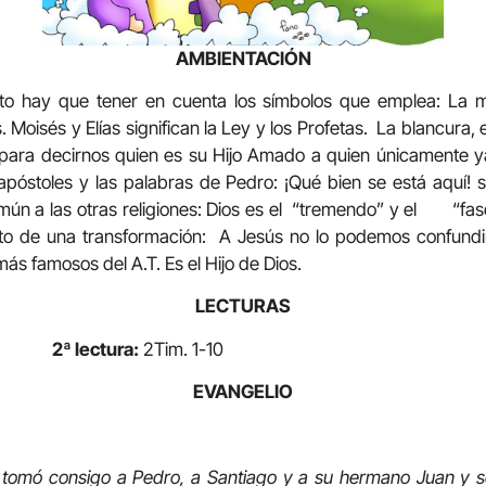
AMBIENTACIÓN
xto hay que tener en cuenta los símbolos que emplea: La m
 Moisés y Elías significan la Ley y los Profetas. La blancura, 
 decirnos quien es su Hijo Amado a quien únicamente y
póstoles y las palabras de Pedro: ¡Qué bien se está aquí! s
a las otras religiones: Dios es el “tremendo” y el “fascin
ruto de una transformación: A Jesús no lo podemos confundi
ás famosos del A.T. Es el Hijo de Dios.
LECTURAS
-4ª.
2ª lectura:
2Tim. 1-10
EVANGELIO
 tomó consigo a Pedro, a Santiago y a su hermano Juan y se