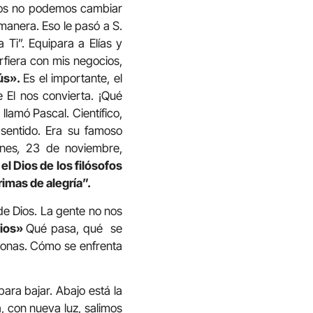
tros no podemos cambiar
manera. Eso le pasó a S.
Ti”. Equipara a Elías y
rfiera con mis negocios,
ús».
Es el importante, el
 El nos convierta. ¡Qué
lamó Pascal. Científico,
a sentido. Era su famoso
unes
,
23 de noviembre,
el Dios de los filósofos
rimas de alegría”.
de Dios. La gente no nos
Dios»
Qué pasa, qué se
sonas. Cómo se enfrenta
para bajar. Abajo está la
a, con nueva luz, salimos