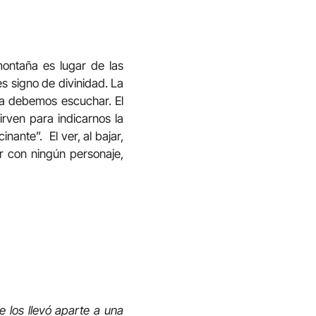
ontaña es lugar de las
es signo de divinidad. La
a debemos escuchar. El
irven para indicarnos la
ante”. El ver, al bajar,
r con ningún personaje,
 los llevó aparte a una