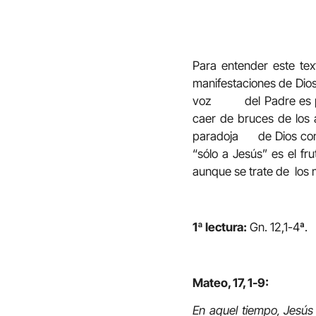
Para entender este te
manifestaciones de Dios.
voz del Padre es para
caer de bruces de los a
paradoja de Dios común 
“sólo a Jesús” es el f
aunque se trate de los m
1ª lectura:
Gn. 12,1
Mateo, 17, 1-9:
En aquel tiempo, Jesús