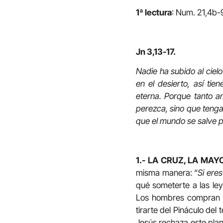
1ª lectura
: Num. 21,4b-
Jn 3,13-17.
Nadie ha subido al cielo
en el desierto, así ti
eterna. Porque tanto a
perezca, sino que tenga
que el mundo se salve po
1.- LA CRUZ, LA MA
misma manera: “
Si ere
qué someterte a las ley
Los hombres compran e
tirarte del Pináculo de
Jesús rechaza este plan