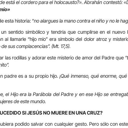
de está el cordero para el holocausto?». Abrahán contestó: «
 mío»
 esta historia: “
no alargues la mano contra el niño y no le ha
a un sentido simbólico y tendría que cumplirse en el nuevo
al llamarle “hijo mío” era símbolo del dolor atroz y mister
jo de sus complacencias”. (Mt. 17,5).
r las rodillas y adorar este misterio de amor del Padre que
“
ito”.
n padre es a su propio hijo.
¡Qué inmenso, qué enorme, qué 
 el Hijo era la Parábola del Padre y en ese Hijo se entreg
ujeres de este mundo.
SUCEDIDO SI JESÚS NO MUERE EN UNA CRUZ?
ubiera podido salvar con cualquier gesto. Pero sólo con est