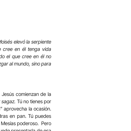
Moisés elevó la serpiente
e cree en él tenga vida
do el que cree en él no
zgar al mundo, sino para
 Jesús comienzan de la
y sagaz.
Tú no tienes por
s” aprovecha la ocasión.
dras en pan. Tú puedes
un Mesías poderoso. Pero
puede presentarla de esa