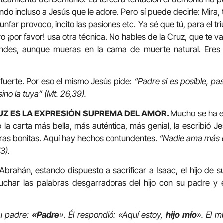
do incluso a Jesús que le adore. Pero sí puede decirle: Mira, tú
iunfar provoco, incito las pasiones etc. Ya sé que tú, para el t
o ¡por favor! usa otra técnica. No hables de la Cruz, que te v
endes, aunque mueras en la cama de muerte natural. Eres 
 fuerte. Por eso el mismo Jesús pide:
“Padre si es posible, pa
ino la tuya” (Mt. 26,39).
RUZ ES LA EXPRESIÓN SUPREMA DEL AMOR.
Mucho se ha es
ro la carta más bella, más auténtica, más genial, la escribió 
bras bonitas. Aquí hay hechos contundentes.
“Nadie ama más q
3).
rahán, estando dispuesto a sacrificar a Isaac, el hijo de sus
har las palabras desgarradoras del hijo con su padre y e
su padre:
«Padre
». Él respondió: «Aquí estoy,
hijo mío
». El 