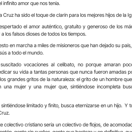
 infinito amor que nos tenía.
 Cruz ha sido el toque de clarín para los mejores hijos de la I
espertado el amor auténtico, gratuito y generoso de los már
 a los falsos dioses de todos los tiempos.
sto en marcha a miles de misioneros que han dejado su país, s
esús a todo el mundo.
 suscitado vocaciones al celibato, no porque amaran po
dicar su vida a tantas personas que nunca fueron amadas po
dos grandes gritos de la naturaleza: el grito de un hombre que
 una mujer y una mujer que, sintiéndose incompleta bu
 sintiéndose limitado y finito, busca eternizarse en un hijo. Y 
Cruz.
te colectivo cristiano sería un colectivo de flojos, de acomod
montón, gente sin sueños, gente que bosteza y en definitiva, q