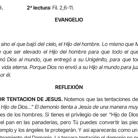
9
. 2ª lectura
: Fil. 2,6-11.
EVANGELIO
 sino el que bajó del cielo, el Hijo del hombre. Lo mismo que 
ene que ser elevado el Hijo del hombre para que todo el qu
mó Dios al mundo, que entregó a su Unigénito, para que to
 vida eterna. Porque Dios no envió a su Hijo al mundo para ju
r él.
REFLEXIÓN
YOR TENTACION DE JESUS.
Notemos que las tentaciones de
s Hijo de Dios…” El demonio tienta a Jesús de una manera mu
es de los hombres. Si tienes el privilegio de ser “Hijo de Dio
l pan en las panaderías, pero Tú puedes convertir las pie
l templo y los ángeles te protegerán. Y así aparecerás como 
teamiento del Demonio. La tercera tentación el demonio no 