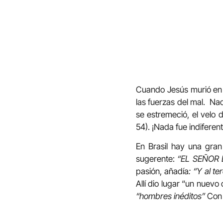
Cuando Jesús murió en l
las fuerzas del mal. Na
se estremeció, el velo 
54). ¡Nada fue indiferent
En Brasil hay una gran
sugerente:
“EL SEÑOR 
pasión, añadía
: “Y al t
Allí dio lugar “un nuevo
“hombres inéditos”
Con 