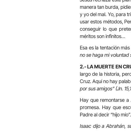
manera tan burda, pidien
y yo del mal. Yo, para tr
usar estos métodos, Per
conseguir lo que pret
méritos son infinitos…
Esa es la tentación más
no se haga mi voluntad s
2.- LA MUERTE EN C
largo de la historia, pe
Cruz. Aquí no hay pala
por sus amigos” (Jn. 15,1
Hay que remontarse a Ab
promesa. Hay que escuc
Padre al decir “hijo mío”.
Isaac dijo a Abrahán, 