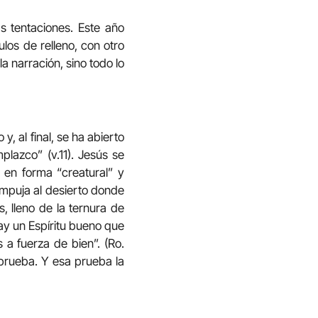
as tentaciones. Este año
los de relleno, con otro
a narración, sino todo lo
, al final, se ha abierto
lazco” (v.11). Jesús se
 en forma “creatural” y
 empuja al desierto donde
, lleno de la ternura de
ay un Espíritu bueno que
a fuerza de bien”. (Ro.
prueba. Y esa prueba la