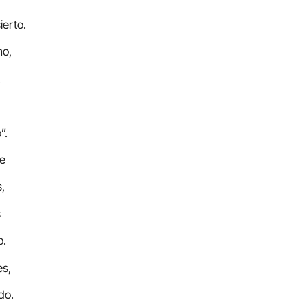
ierto.
mo,
.
”.
te
,
s
o.
es,
do.