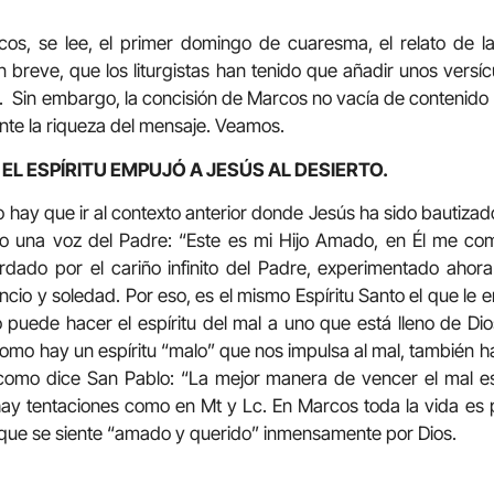
rgicos, se lee, el primer domingo de cuaresma, el relato de l
 breve, que los liturgistas han tenido que añadir unos versícu
. Sin embargo, la concisión de Marcos no vacía de contenido l
ante la riqueza del mensaje. Veamos.
 EL ESPÍRITU EMPUJÓ A JESÚS AL DESIERTO.
 hay que ir al contexto anterior donde Jesús ha sido bautizado y
do una voz del Padre: “Este es mi Hijo Amado, en Él me comp
rdado por el cariño infinito del Padre, experimentado ahora
ncio y soledad. Por eso, es el mismo Espíritu Santo el que le
puede hacer el espíritu del mal a uno que está lleno de Dios
omo hay un espíritu “malo” que nos impulsa al mal, también h
 como dice San Pablo: “La mejor manera de vencer el mal es 
ay tentaciones como en Mt y Lc. En Marcos toda la vida es 
 que se siente “amado y querido” inmensamente por Dios.