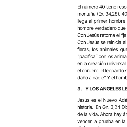
El número 40 tiene reson
montaña (Ex. 34,28). 40 
llega al primer hombre 
hombre verdadero que va a
Con Jesús retorna el “ja
Con Jesús se reinicia e
fieras, los animales q
“pacífica” con los anima
en la creación universal 
el cordero, el leopardo
daño a nadie” Y el homb
3.– Y LOS ANGELES L
Jesús es el Nuevo Adá
historia. En Gn. 3,24 D
de la vida. Ahora hay án
vencer la prueba en la