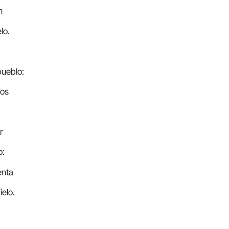
n
lo.
pueblo:
íos
r
o:
enta
ielo.