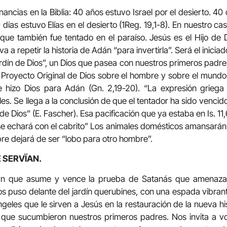
ancias en la Biblia: 40 años estuvo Israel por el desierto. 40
días estuvo Elías en el desierto (1Reg. 19,1-8). En nuestro ca
que también fue tentado en el paraíso. Jesús es el Hijo de 
 repetir la historia de Adán “para invertirla”. Será el iniciado
rdín de Dios”, un Dios que pasea con nuestros primeros padres 
l Proyecto Original de Dios sobre el hombre y sobre el mun
ue hizo Dios para Adán (Gn. 2,19-20). “La expresión griega
les. Se llega a la conclusión de que el tentador ha sido vencid
de Dios” (E. Fascher). Esa pacificación que ya estaba en Is. 11,
 se echará con el cabrito” Los animales domésticos amansarán a
re dejará de ser “lobo para otro hombre”.
E SERVÏAN.
n que asume y vence la prueba de Satanás que amenazab
ios puso delante del jardín querubines, con una espada vibrant
geles que le sirven a Jesús en la restauración de la nueva hi
 que sucumbieron nuestros primeros padres. Nos invita a vol