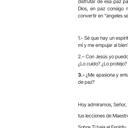
disfrutar de esa paz p
Dios, en paz consigo 
convertir en “ángeles se
1.- Sé que hay un espír
mí y me empujar al bie
2.– Con Jesús yo puedo v
¿Lo cuido? ¿Lo protejo?
3.-
¿Me apasiona y entu
de paz?
Hoy admiramos, Señor,
tus lecciones de Maestr
Sobre Ti baja el Espíritu