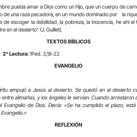
bre pueda amar a Dios como un hijo, que un cuerpo de carn
hijo de una raza pecadora, en un mundo dominado por la riquez
je de escoger la debilidad, la pobreza, la inocencia, he ahí 
e en el desierto” (J. Guillet).
TEXTOS BÍBLICOS
 2ª Lectura:
1Ped. 3,18-22
EVANGELIO
íritu empujó a Jesús al desierto. Se quedó en el desierto c
ía entre alimañas, y los ángeles le servían. Cuando arrestaron
l Evangelio de Dios. Decía: «Se ha cumplido el plazo, está
 Evangelio.»
REFLEXIÓN