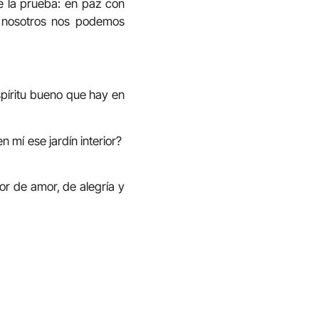
e la prueba: en paz con
n nosotros nos podemos
spíritu bueno que hay en
n mí ese jardín interior?
r de amor, de alegría y