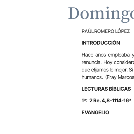
Domingo 
RAÚL ROMERO LÓPEZ
INTRODUCCIÓN
Hace años empleaba yo,
renuncia. Hoy consider
que elijamos lo mejor. S
humanos. (Fray Marcos
LECTURAS BÍBLICAS
1ª: 2 Re. 4,8-1114-16ª
EVANGELIO