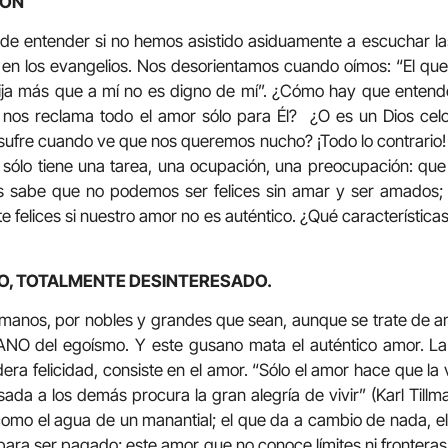
IÓN
il de entender si no hemos asistido asiduamente a escuchar la
en los evangelios. Nos desorientamos cuando oímos: “El que 
 hija más que a mí no es digno de mí”. ¿Cómo hay que entend
 nos reclama todo el amor sólo para Él? ¿O es un Dios ce
ufre cuando ve que nos queremos nucho? ¡Todo lo contrario!
sólo tiene una tarea, una ocupación, una preocupación: qu
os sabe que no podemos ser felices sin amar y ser amados
felices si nuestro amor no es auténtico. ¿Qué características
TO, TOTALMENTE DESINTERESADO.
manos, por nobles y grandes que sean, aunque se trate de am
NO del egoísmo. Y este gusano mata el auténtico amor. La
ra felicidad, consiste en el amor. “Sólo el amor hace que la 
sada a los demás procura la gran alegría de vivir” (Karl Tillm
omo el agua de un manantial; el que da a cambio de nada, el
 para ser pagado; este amor que no conoce límites ni fronteras