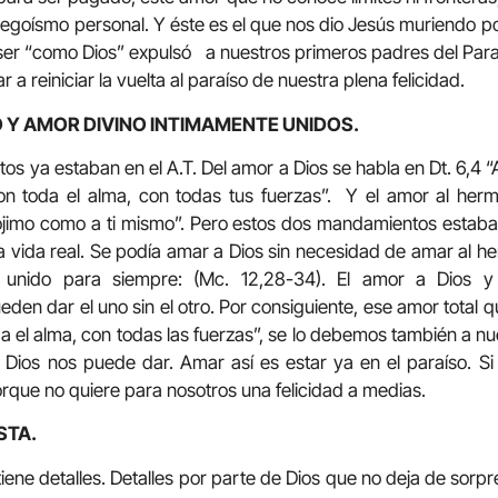
 egoísmo personal. Y éste es el que nos dio Jesús muriendo por
 ser “como Dios” expulsó a nuestros primeros padres del Paraí
a reiniciar la vuelta al paraíso de nuestra plena felicidad.
 Y AMOR DIVINO INTIMAMENTE UNIDOS.
 ya estaban en el A.T. Del amor a Dios se habla en Dt. 6,4 “A
on toda el alma, con todas tus fuerzas”. Y el amor al he
rójimo como a ti mismo”. Pero estos dos mandamientos estaba
n la vida real. Se podía amar a Dios sin necesidad de amar al 
s unido para siempre: (Mc. 12,28-34). El amor a Dios 
den dar el uno sin el otro. Por consiguiente, ese amor total
da el alma, con todas las fuerzas”, se lo debemos también a n
Dios nos puede dar. Amar así es estar ya en el paraíso. Si
que no quiere para nosotros una felicidad a medias.
STA.
tiene detalles. Detalles por parte de Dios que no deja de sorp