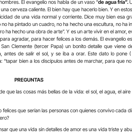
 hombres. El evangelio nos habla de un vaso “
de agua fría”.
U
na cerveza caliente. El bien hay que hacerlo bien. Y en estos
elicidad de una vida normal y corriente. Dice muy bien esa gr
do no ha pintado un cuadro, no ha hecho una escultura, no ha 
o ha hecho una obra de arte”. Y es un arte vivir en el amor, 
r para agradar, para hacer felices a los demás. El evangelio e
San Clemente (tercer Papa) un bonito detalle que viene de 
ntes de salir el sol, y se iba a orar. Este dato lo pone (
 “tapar bien a los discípulos antes de marchar, para que no se
PREGUNTAS
de que las cosas más bellas de la vida: el sol, el agua, el ai
o felices que serían las personas con quienes convivo cada dí
ero?
ar que una vida sin detalles de amor es una vida triste y abu