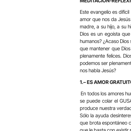
MEDITACIÓN-REFLEX
Este evangelio es difíc
amor que nos da Jesús 
madre, a su hijo, a su
Dios es un egoísta que
humanos? ¿Acaso Dios s
que mantener que Dios 
plenamente felices. Di
podemos ser plenamente 
nos habla Jesús?
1.– ES AMOR GRATUI
En todos los amores hu
se puede colar el GUSA
produce nuestra verdade
Sólo la ayuda desintere
que brota espontáneo c
que le basta con existir