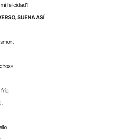
mi felicidad?
VERSO, SUENA ASÍ
ismo»,
ichos»
frío,
a,
elio