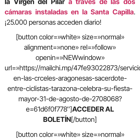
la Virgen del Pilar
a través de las dos
cámaras instaladas en la Santa Capilla
.
¡25.000 personas acceden diario!
[button color=»white» size=»normal»
alignment=»none» rel=»follow»
openin=»NEWwindow»
url=»https://mailchi.mp/47fe93022873/servici
en-las-crceles-aragonesas-sacerdote-
entre-ciclistas-tarazona-celebra-su-fiesta-
mayor-31-de-agosto-de-2708068?
e=61d6f0f778″]
ACCEDER AL
BOLETÍN
[/button]
[button color=»white» size=»normal»