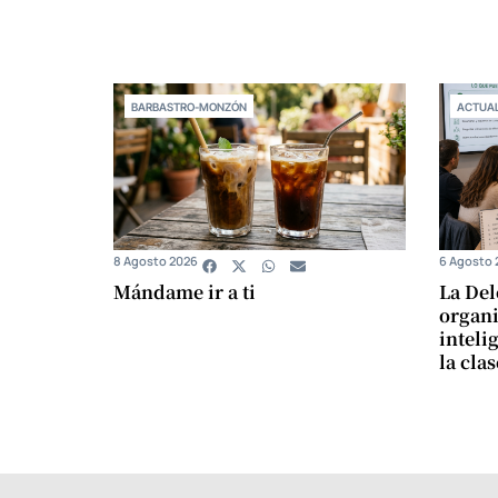
BARBASTRO-MONZÓN
ACTUAL
8 Agosto 2026
6 Agosto 
Mándame ir a ti
La Del
organi
intelig
la cla