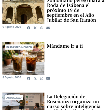
Somontano peregrinará a
Roda de Isábena el
próximo 19 de
septiembre en el Año
Jubilar de San Ramón
9 Agosto 2026
Mándame ir a ti
BARBASTRO-MONZÓN
8 Agosto 2026
La Delegación de
ACTUALIDAD
Enseñanza organiza un
curso sobre inteligencia