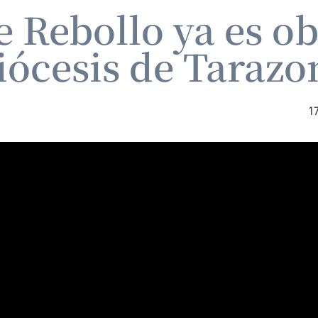
e Rebollo ya es ob
iócesis de Tarazo
1