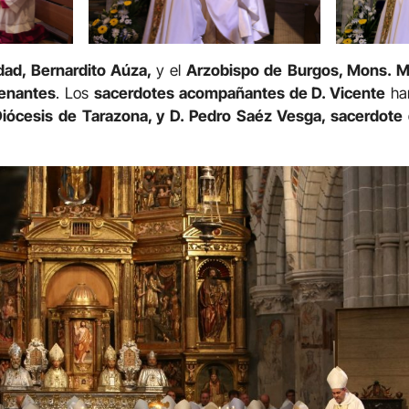
ad, Bernardito Aúza,
y el
Arzobispo de Burgos, Mons. Ma
denantes
. Los
sacerdotes acompañantes de D. Vicente
ha
 Diócesis de Tarazona, y D. Pedro Saéz Vesga, sacerdote 