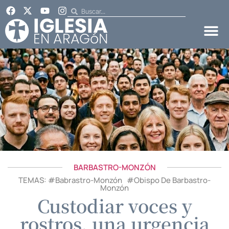
BARBASTRO-MONZÓN
TEMAS: #
Babrastro-Monzón
#
Obispo De Barbastro-
Monzón
Custodiar voces y
rostros, una urgencia