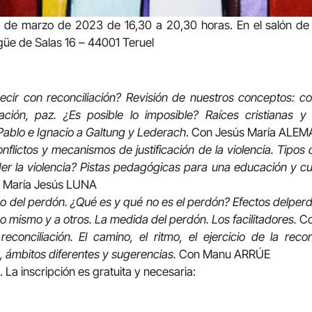
21 de marzo de 2023 de 16,30 a 20,30 horas. En el salón de 
güe de Salas 16 – 44001 Teruel
ir con reconciliación? Revisión de nuestros conceptos: conf
iación, paz. ¿Es posible lo imposible? Raíces cristianas y
 Pablo e Ignacio a Galtung y Lederach
. Con Jesús María ALE
nflictos y mecanismos de justificación de la violencia. Tipos d
er la violencia? Pistas pedagógicas para una educación y cu
 María Jesús LUNA
o del perdón. ¿Qué es y qué no es el perdón? Efectos delperd
o mismo y a otros. La medida del perdón. Los facilitadores.
Co
conciliación. El camino, el ritmo, el ejercicio de la reconc
, ámbitos diferentes y sugerencias.
Con Manu ARRÚE
. La inscripción es gratuita y necesaria: