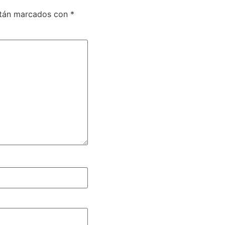
stán marcados con
*