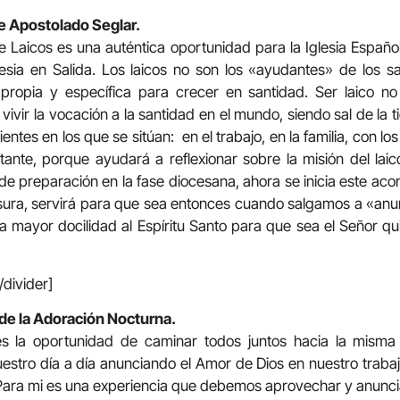
 Apostolado Seglar.
 Laicos es una auténtica oportunidad para la Iglesia Españ
lesia en Salida. Los laicos no son los «ayudantes» de los s
propia y específica para crecer en santidad. Ser laico no
ivir la vocación a la santidad en el mundo, siendo sal de la t
ientes en los que se sitúan: en el trabajo, en la familia, con lo
ante, porque ayudará a reflexionar sobre la misión del laic
e preparación en la fase diocesana, ahora se inicia este acon
usura, servirá para que sea entonces cuando salgamos a «anu
 mayor docilidad al Espíritu Santo para que sea el Señor qu
/divider]
de la Adoración Nocturna.
s la oportunidad de caminar todos juntos hacia la misma d
nuestro día a día anunciando el Amor de Dios en nuestro traba
 Para mi es una experiencia que debemos aprovechar y anunci