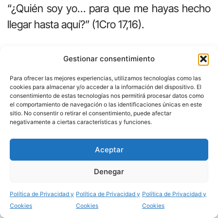
“¿Quién soy yo… para que me hayas hecho
llegar hasta aquí?” (1Cro 17,16).
Gestionar consentimiento
47-51. Conclusión doxológica (47-51)
Para ofrecer las mejores experiencias, utilizamos tecnologías como las
Aquí el salmista tiene ganas de cantar, de
cookies para almacenar y/o acceder a la información del dispositivo. El
consentimiento de estas tecnologías nos permitirá procesar datos como
aclamar a Dios. Y todo por lo bien que Dios
el comportamiento de navegación o las identificaciones únicas en este
sitio. No consentir o retirar el consentimiento, puede afectar
ha llevado la historia, subrayando la acción
negativamente a ciertas características y funciones.
personal de Dios con David. Para los
cristianos el salmo se convierte en un himno
Aceptar
a Cristo, el nuevo y definitivo Mesías, que ha
Denegar
triunfado de las fuerzas de la muerte y, por
Compartir
Política de Privacidad y
Política de Privacidad y
Política de Privacidad y
su Resurrección, está definitivamente
Cookies
Cookies
Cookies
sentado a la derecha del Padre.