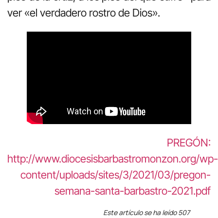
ver «el verdadero rostro de Dios».
PREGÓN:
http://www.diocesisbarbastromonzon.org/wp-
content/uploads/sites/3/2021/03/pregon-
semana-santa-barbastro-2021.pdf
Este artículo se ha leído 507