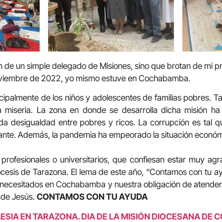
n de un simple delegado de Misiones, sino que brotan de mi p
oviembre de 2022, yo mismo estuve en Cochabamba.
cipalmente de los niños y adolescentes de familias pobres. 
a miseria. La zona en donde se desarrolla dicha misión ha
 desigualdad entre pobres y ricos. La corrupción es tal q
lante. Además, la pandemia ha empeorado la situación económ
profesionales o universitarios, que confiesan estar muy agr
ócesis de Tarazona. El lema de este año, “Contamos con tu ay
e necesitados en Cochabamba y nuestra obligación de atender
 de Jesús.
CONTAMOS CON TU AYUDA
LESIA EN TARAZONA. DIA DE LA MISIÓN DIOCESANA D