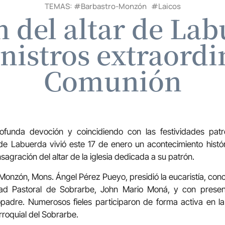
TEMAS: #
Barbastro-Monzón
#
Laicos
 del altar de Lab
nistros extraordin
Comunión
funda devoción y coincidiendo con las festividades pat
d de Labuerda vivió este 17 de enero un acontecimiento hist
nsagración del altar de la iglesia dedicada a su patrón.
Monzón, Mons. Ángel Pérez Pueyo, presidió la eucaristía, con
ad Pastoral de Sobrarbe, John Mario Moná, y con presen
ropadre. Numerosos fieles participaron de forma activa en l
arroquial del Sobrarbe.