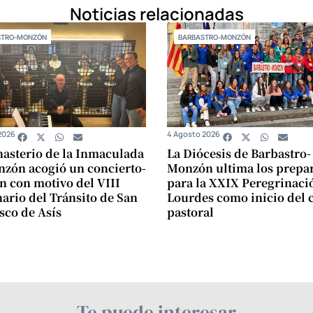
Noticias relacionadas
STRO-MONZÓN
BARBASTRO-MONZÓN
2026
4 Agosto 2026
asterio de la Inmaculada
La Diócesis de Barbastro-
zón acogió un concierto-
Monzón ultima los prepar
n con motivo del VIII
para la XXIX Peregrinaci
ario del Tránsito de San
Lourdes como inicio del 
sco de Asís
pastoral
Te puede interesar