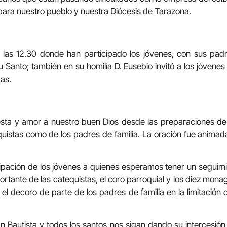
 para nuestro pueblo y nuestra Diócesis de Tarazona.
las 12.30 donde han participado los jóvenes, con sus padr
itu Santo; también en su homilía D. Eusebio invitó a los jóvenes
idas.
iesta y amor a nuestro buen Dios desde las preparaciones de
uistas como de los padres de familia. La oración fue animad
ación de los jóvenes a quienes esperamos tener un seguimie
tante de las catequistas, el coro parroquial y los diez monagu
 el decoro de parte de los padres de familia en la limitación
n Bautista y todos los santos nos sigan dando su intercesió