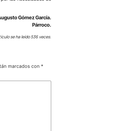
Augusto Gómez García.
Párroco.
tículo se ha leído 536 veces.
stán marcados con
*