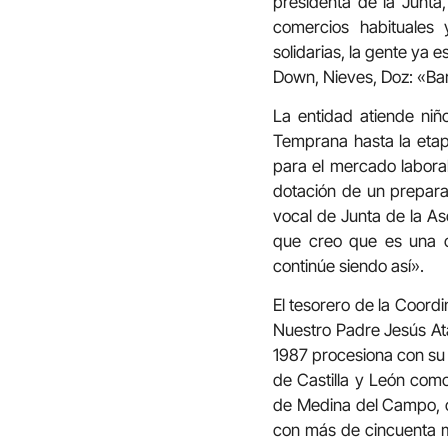
presidenta de la Junta,
comercios habituales 
solidarias, la gente ya 
Down, Nieves, Doz: «Bar
La entidad atiende ni
Temprana hasta la etapa
para el mercado labora
dotación de un prepara
vocal de Junta de la As
que creo que es una c
continúe siendo así».
El tesorero de la Coord
Nuestro Padre Jesús At
1987 procesiona con su 
de Castilla y León co
de Medina del Campo, c
con más de cincuenta m