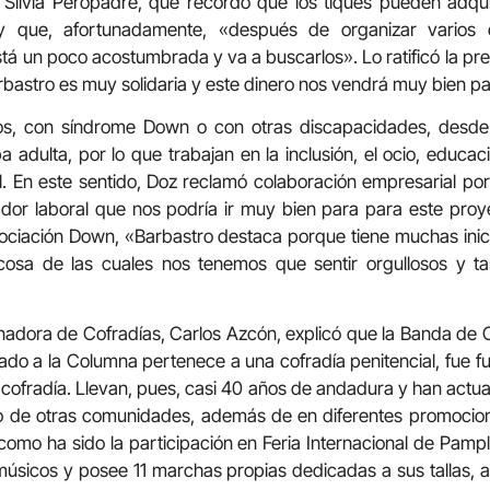
 Silvia Peropadre, que recordó que los tiques pueden adqui
y que, afortunadamente, «después de organizar varios co
está un poco acostumbrada y va a buscarlos». Lo ratificó la pr
bastro es muy solidaria y este dinero nos vendrá muy bien pa
ños, con síndrome Down o con otras discapacidades, desde
 adulta, por lo que trabajan en la inclusión, el ocio, educaci
l. En este sentido, Doz reclamó colaboración empresarial po
dor laboral que nos podría ir muy bien para para este proye
ociación Down, «Barbastro destaca porque tiene muchas iniciat
osa de las cuales nos tenemos que sentir orgullosos y t
inadora de Cofradías, Carlos Azcón, explicó que la Banda d
ado a la Columna pertenece a una cofradía penitencial, fue 
cofradía. Llevan, pues, casi 40 años de andadura y han actu
mo de otras comunidades, además de en diferentes promocio
omo ha sido la participación en Feria Internacional de Pamp
úsicos y posee 11 marchas propias dedicadas a sus tallas,