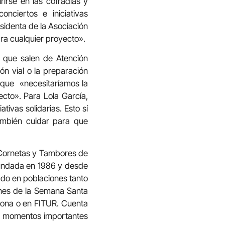
rirse en las cofradías y
nciertos e iniciativas
esidenta de la Asociación
ra cualquier proyecto».
 que salen de Atención
ón vial o la preparación
rque «necesitaríamos la
cto». Para Lola García,
ivas solidarias. Esto sí
ambién cuidar para que
e Cornetas y Tambores de
fundada en 1986 y desde
ado en poblaciones tanto
nes de la Semana Santa
lona o en FITUR. Cuenta
 a momentos importantes