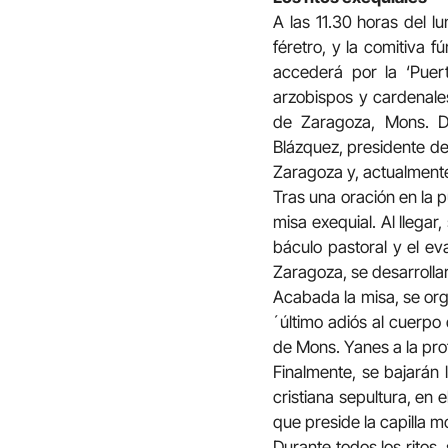
A las 11.30 horas del l
féretro, y la comitiva 
accederá por la ‘Puer
arzobispos y cardenales
de Zaragoza, Mons. D.
Blázquez, presidente de
Zaragoza y, actualmente
Tras una oración en la p
misa exequial. Al llegar,
báculo pastoral y el ev
Zaragoza, se desarroll
Acabada la misa, se organ
´último adiós al cuerpo 
de Mons. Yanes a la prot
Finalmente, se bajarán 
cristiana sepultura, en 
que preside la capilla m
Durante todos los ritos