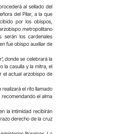
procederá al sellado del
ñora del Pilar, a la que
ibido por los obispos,
 arzobispo metropolitano
s serán los cardenales
n fue obispo auxiliar de
r’, donde se celebrará la
 la casulla y la mitra, el
r el actual arzobispo de
realizará el rito llamado
ea’, recomendando el alma
n la intimidad recibirán
 brazo derecho de la cruz
nisterios litúrgicos. La