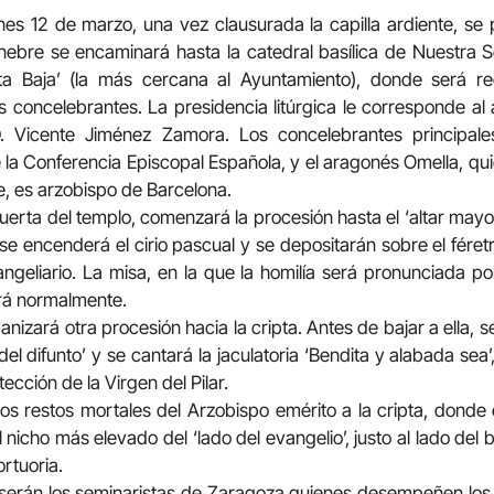
unes 12 de marzo, una vez clausurada la capilla ardiente, se 
fúnebre se encaminará hasta la catedral basílica de Nuestra Se
ta Baja’ (la más cercana al Ayuntamiento), donde será rec
 concelebrantes. La presidencia litúrgica le corresponde al
 Vicente Jiménez Zamora. Los concelebrantes principale
 la Conferencia Episcopal Española, y el aragonés Omella, quie
, es arzobispo de Barcelona.
uerta del templo, comenzará la procesión hasta el ‘altar mayo
 se encenderá el cirio pascual y se depositarán sobre el féretro
angeliario. La misa, en la que la homilía será pronunciada po
ará normalmente.
izará otra procesión hacia la cripta. Antes de bajar a ella, se 
del difunto’ y se cantará la jaculatoria ‘Bendita y alabada s
ección de la Virgen del Pilar.
los restos mortales del Arzobispo emérito a la cripta, donde e
el nicho más elevado del ‘lado del evangelio’, justo al lado del
ortuoria.
, serán los seminaristas de Zaragoza quienes desempeñen los mi