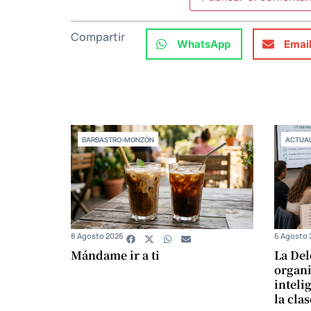
Compartir
WhatsApp
Emai
BARBASTRO-MONZÓN
ACTUAL
8 Agosto 2026
6 Agosto 
Mándame ir a ti
La Del
organi
intelig
la cla