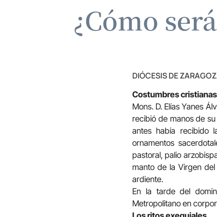
¿Cómo serán
DIÓCESIS DE ZARAGO
Costumbres cristianas 
Mons. D. Elías Yanes Álv
recibió de manos de su 
antes había recibido l
ornamentos sacerdotales
pastoral, palio arzobispa
manto de la Virgen del 
ardiente.
En la tarde del domi
Metropolitano en corpor
Los ritos exequiales