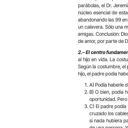
parábolas, el Dr. Jeremí
núcleo esencial de est
abandonando las 99 en e
un calavera. Sólo una m
amigas. Conclusión: Dios
de amor, por parte de Di
2.– El centro fundamen
al hijo en vida. La cos
Según la costumbre, el p
hijo, el padre podía ha
A) Podía haberle d
B) O bien, podía 
oportunidad. Pero 
C) El padre podía
cruzado los cable
si nada hubiera p
de una persona. Y