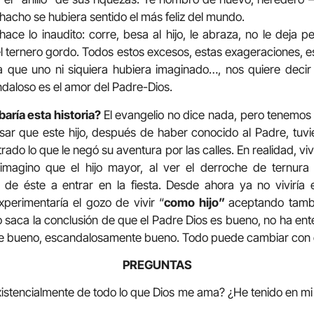
acho se hubiera sentido el más feliz del mundo.
ce lo inaudito: corre, besa al hijo, le abraza, no le deja pe
 ternero gordo. Todos estos excesos, estas exageraciones, est
a que uno ni siquiera hubiera imaginado…, nos quiere decir 
daloso es el amor del Padre-Dios.
aría esta historia?
El evangelio no dice nada, pero tenemos
sar que este hijo, después de haber conocido al Padre, tuvi
ado lo que le negó su aventura por las calles. En realidad, viv
imagino que el hijo mayor, al ver el derroche de ternura
n de éste a entrar en la fiesta. Desde ahora ya no vivirí
xperimentaría el gozo de vivir “
como hijo”
aceptando tambi
o saca la conclusión de que el Padre Dios es bueno, no ha en
 bueno, escandalosamente bueno. Todo puede cambiar con el
PREGUNTAS
istencialmente de todo lo que Dios me ama? ¿He tenido en mi