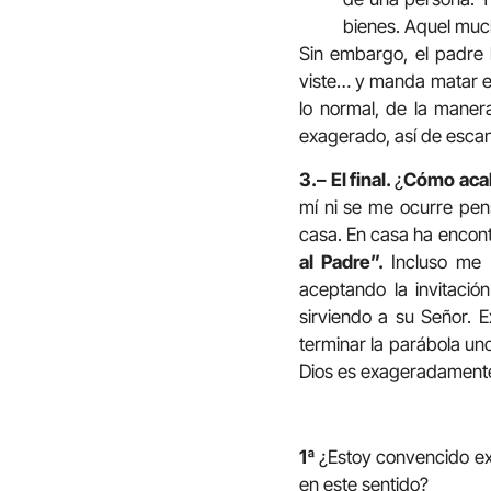
bienes. Aquel much
Sin embargo, el padre ha
viste… y manda matar el
lo normal, de la maner
exagerado, así de escan
3.– El final.
¿
Cómo acab
mí ni se me ocurre pen
casa. En casa ha encontr
al Padre”.
Incluso me 
aceptando la invitació
sirviendo a su Señor. E
terminar la parábola un
Dios es exageradamente
1ª
¿Estoy convencido ex
en este sentido?