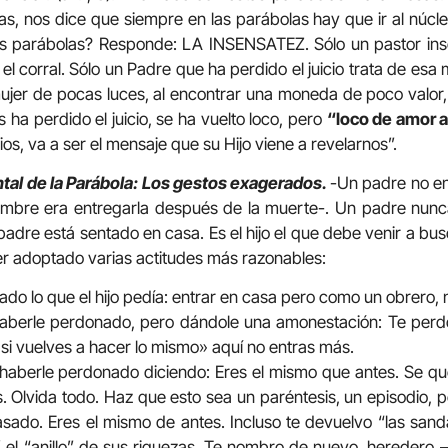
as, nos dice que siempre en las parábolas hay que ir al núcle
as parábolas? Responde: LA INSENSATEZ. Sólo un pastor in
l corral. Sólo un Padre que ha perdido el juicio trata de esa 
ujer de pocas luces, al encontrar una moneda de poco valor, i
 ha perdido el juicio, se ha vuelto loco, pero
“loco de amor 
os, va a ser el mensaje que su Hijo viene a revelarnos”.
tal de la Parábola: Los gestos exagerados.
-Un padre no en
tumbre era entregarla después de la muerte-. Un padre nunca
adre está sentado en casa. Es el hijo el que debe venir a bus
ber adoptado varias actitudes más razonables:
ado lo que el hijo pedía: entrar en casa pero como un obrero, 
haberle perdonado, pero dándole una amonestación: Te per
si vuelves a hacer lo mismo» aquí no entras más.
 haberle perdonado diciendo: Eres el mismo que antes. Se qu
s. Olvida todo. Haz que esto sea un paréntesis, un episodio,
asado. Eres el mismo de antes. Incluso te devuelvo “las sand
 el “anillo” de sus riquezas. Te nombro de nuevo, heredero 