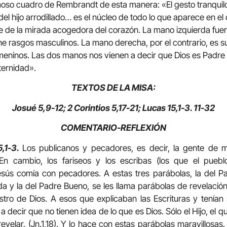
so cuadro de Rembrandt de esta manera: «El gesto tranquilo
el hijo arrodillado… es el núcleo de todo lo que aparece en el 
 de la mirada acogedora del corazón. La mano izquierda fuer
iene rasgos masculinos. La mano derecha, por el contrario, es s
emeninos. Las dos manos nos vienen a decir que Dios es Padre 
ternidad».
TEXTOS DE LA MISA:
Josué 5,9-12; 2 Corintios 5,17-21; Lucas 15,1-3. 11-32
COMENTARIO-REFLEXIÓN
5,1-3.
Los publicanos y pecadores, es decir, la gente de mal
n cambio, los fariseos y los escribas (los que el puebl
s comía con pecadores. A estas tres parábolas, la del Pas
 y la del Padre Bueno, se les llama parábolas de revelación
stro de Dios. A esos que explicaban las Escrituras y tenían 
 decir que no tienen idea de lo que es Dios. Sólo el Hijo, el 
evelar. (Jn.1,18). Y lo hace con estas parábolas maravillosas