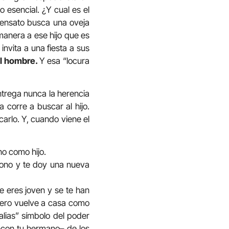
o esencial. ¿Y cual es el
sensato busca una oveja
manera a ese hijo que es
nvita a una fiesta a sus
al hombre.
Y esa “locura
trega nunca la herencia
 corre a buscar al hijo.
carlo. Y, cuando viene el
no como hijo.
dono y te doy una nueva
e eres joven y se te han
 pero vuelve a casa como
alias” símbolo del poder
–con tu hermano– de los