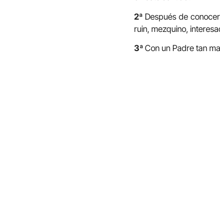
2ª
Después de conocer
ruin, mezquino, interes
3ª
Con un Padre tan mara