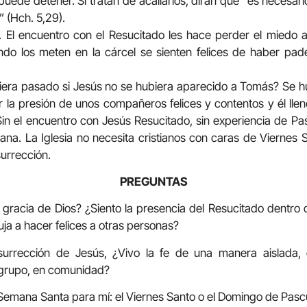
uede detener. Si tratan de acallarlos, dirán que “es necesar
 (Hch. 5,29).
. El encuentro con el Resucitado les hace perder el miedo a
do los meten en la cárcel se sienten felices de haber pa
era pasado si Jesús no se hubiera aparecido a Tomás? Se hu
 la presión de unos compañeros felices y contentos y él lleno 
in el encuentro con Jesús Resucitado, sin experiencia de Pas
iana. La Iglesia no necesita cristianos con caras de Viernes 
urrección.
PREGUNTAS
la gracia de Dios? ¿Siento la presencia del Resucitado dentr
ja a hacer felices a otras personas?
urrección de Jesús, ¿Vivo la fe de una manera aislada, 
n grupo, en comunidad?
 Semana Santa para mí: el Viernes Santo o el Domingo de Pas