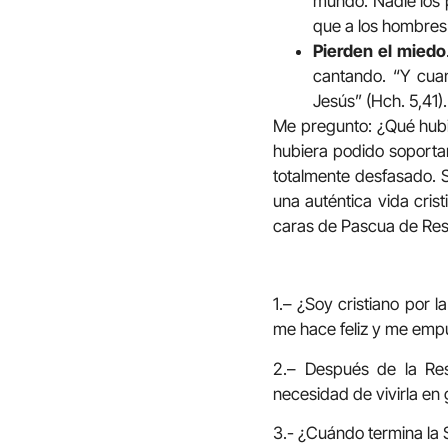
mundo. Nadie los p
que a los hombres”
Pierden el miedo
cantando. “Y cuan
Jesús” (Hch. 5,41).
Me pregunto: ¿Qué hubi
hubiera podido soportar
totalmente desfasado. S
una auténtica vida crist
caras de Pascua de Res
1.– ¿Soy cristiano por 
me hace feliz y me empu
2.– Después de la Res
necesidad de vivirla e
3.- ¿Cuándo termina la