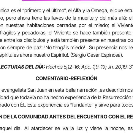
ica es el “primero y el último”, el Alfa y la Omega, el que es
, pero ahora tiene las llaves de la muerte y del más allá: el
n nuestras habitaciones cerradas por el miedo; el Vivien
rágiles y pecadoras; el Viviente se hace también presente 
te entre los discípulos y está también presente en nuestras 
on siempre de paz: !No tengáis miedo! . Su presencia nos lle
spíritu es ahora nuestro Espíritu!. (Sergio César Espinosa).
LECTURAS DEL DÍA:
Hechos 5,12-16; Apo. 1,9-19; Jn. 20,19-31
COMENTARIO-REFLEXIÓN
gelista San Juan en esta bella narración ,es describirnos 
idad que todavía no ha hecho experiencia de la Resurrecció
ado con Él.. Esta experiencia es “fundante” y sirve para todos
ÓN DE LA COMUNIDAD ANTES DEL ENCUENTRO CON EL R
aquel día. Al atardecer se va la luz y viene la noche, es