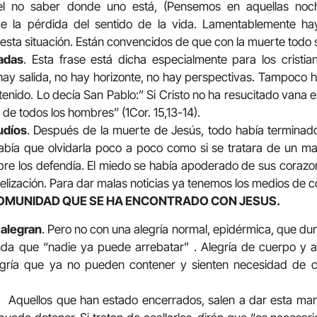
del no saber donde uno está, (Pensemos en aquellas noche
de la pérdida del sentido de la vida. Lamentablemente 
esta situación. Están convencidos de que con la muerte todo 
adas
. Esta frase está dicha especialmente para los cristi
hay salida, no hay horizonte, no hay perspectivas. Tampoco 
tenido. Lo decía San Pablo:” Si Cristo no ha resucitado vana 
e todos los hombres” (1Cor. 15,13-14).
udíos
. Después de la muerte de Jesús, todo había terminado
bía que olvidarla poco a poco como si se tratara de un mal
re los defendía. El miedo se había apoderado de sus corazon
elización. Para dar malas noticias ya tenemos los medios de 
COMUNIDAD QUE SE HA ENCONTRADO CON JESUS.
 alegran
. Pero no con una alegría normal, epidérmica, que du
nda que “nadie ya puede arrebatar” . Alegría de cuerpo y a
egría que ya no pueden contener y sienten necesidad de c
 Aquellos que han estado encerrados, salen a dar esta marav