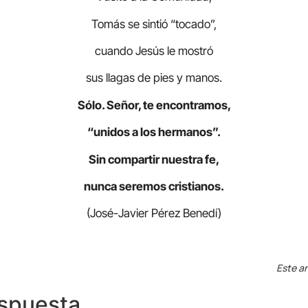
Tomás se sintió “tocado”,
cuando Jesús le mostró
sus llagas de pies y manos.
Sólo. Señor, te encontramos,
“unidos a los hermanos”.
Sin compartir nuestra fe,
nunca seremos cristianos.
(José-Javier Pérez Benedí)
Este ar
espuesta