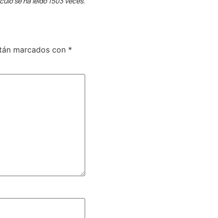
ículo se ha leído 1503 veces.
stán marcados con
*