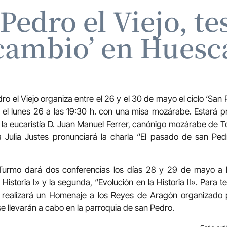
 Pedro el Viejo, te
cambio’ en Huesc
o el Viejo organiza entre el 26 y el 30 de mayo el ciclo ‘San P
el lunes 26 a las 19:30 h. con una misa mozárabe. Estará p
á la eucaristía D. Juan Manuel Ferrer, canónigo mozárabe de To
a Julia Justes pronunciará la charla “El pasado de san Pedr
Turmo dará dos conferencias los días 28 y 29 de mayo a l
 Historia I» y la segunda, “Evolución en la Historia II». Para t
e realizará un Homenaje a los Reyes de Aragón organizado 
se llevarán a cabo en la parroquia de san Pedro.